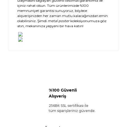
ulaşmasını sağlayan
güvenli teslimat
garantimiz ile
içiniz rahat olsun. Tüm ürünlerimizde %100
memnuniyet garantisi sunuyoruz, böylece
alışverişinizden her zaman mutlu kalacağınızdan emin
olabilirsiniz. Şimdi
metal poster
koleksiyonumuza göz
atın, mekanınıza yepyeni bir hava katın!
%100 Güvenli
Alışveriş
256Bit SSL sertifikası ile
tüm siparişleriniz güvende.