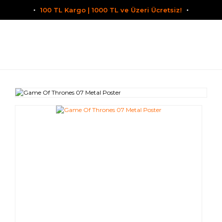
100 TL Kargo | 1000 TL ve Üzeri Ücretsiz!