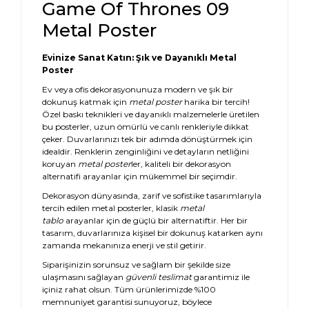
Game Of Thrones 09
Metal Poster
Evinize Sanat Katın: Şık ve Dayanıklı Metal
Poster
Ev veya ofis dekorasyonunuza modern ve şık bir
dokunuş katmak için
metal poster
harika bir tercih!
Özel baskı teknikleri ve dayanıklı malzemelerle üretilen
bu posterler, uzun ömürlü ve canlı renkleriyle dikkat
çeker. Duvarlarınızı tek bir adımda dönüştürmek için
idealdir. Renklerin zenginliğini ve detayların netliğini
koruyan
metal poster
ler, kaliteli bir dekorasyon
alternatifi arayanlar için mükemmel bir seçimdir.
Dekorasyon dünyasında, zarif ve sofistike tasarımlarıyla
tercih edilen metal posterler, klasik
metal
tablo
arayanlar için de güçlü bir alternatiftir. Her bir
tasarım, duvarlarınıza kişisel bir dokunuş katarken aynı
zamanda mekanınıza enerji ve stil getirir.
Siparişinizin sorunsuz ve sağlam bir şekilde size
ulaşmasını sağlayan
güvenli teslimat
garantimiz ile
içiniz rahat olsun. Tüm ürünlerimizde %100
memnuniyet garantisi sunuyoruz, böylece