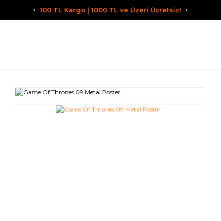
100 TL Kargo | 1000 TL ve Üzeri Ücretsiz!