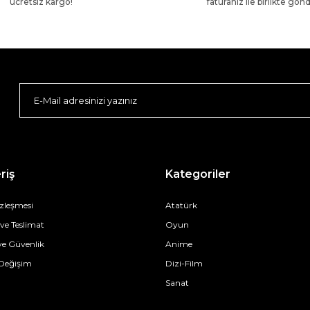
ücretsiz kargo!
faturanız ile birlikte gönde
riş
Kategoriler
özleşmesi
Atatürk
e Teslimat
Oyun
 ve Güvenlik
Anime
 Değişim
Dizi-Film
Sanat