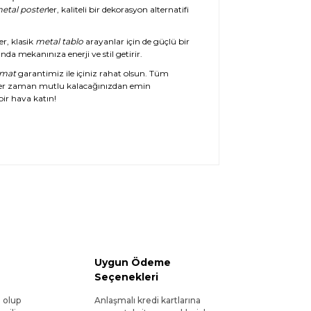
etal poster
ler, kaliteli bir dekorasyon alternatifi
er, klasik
metal tablo
arayanlar için de güçlü bir
da mekanınıza enerji ve stil getirir.
imat
garantimiz ile içiniz rahat olsun. Tüm
her zaman mutlu kalacağınızdan emin
ir hava katın!
Uygun Ödeme
Seçenekleri
l olup
Anlaşmalı kredi kartlarına