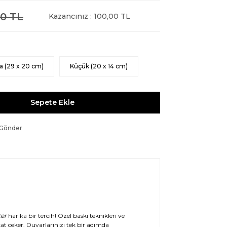
0 TL
Kazancınız : 100,00 TL
a (29 x 20 cm)
Küçük (20 x 14 cm)
Sepete Ekle
 Gönder
er
harika bir tercih! Özel baskı teknikleri ve
at çeker. Duvarlarınızı tek bir adımda