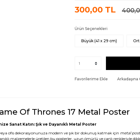
300,00 TL
400,0
Ürün Seçenekleri
Büyük (41 x 29 cm)
Ort
Favorilerime Ekle
Arkadaşına
ame Of Thrones 17 Metal Poster
nize Sanat Katın: Şık ve Dayanıklı Metal Poster
veya ofis dekorasyonunuza modern ve şık bir dokunuş katmak için
metal post
anıklı malzemelerle üretilen bu posterler, uzun ömürlü ve canlı renkleriyle dikk