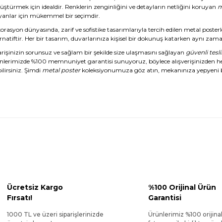
üştürmek için idealdir. Renklerin zenginliğini ve detayların netliğini koruyan
m
yanlar için mükemmel bir seçimdir.
rasyon dünyasında, zarif ve sofistike tasarımlarıyla tercih edilen metal posterl
rnatiftir. Her bir tasarım, duvarlarınıza kişisel bir dokunuş katarken aynı zaman
arişinizin sorunsuz ve sağlam bir şekilde size ulaşmasını sağlayan
güvenli tesl
nlerimizde %100 memnuniyet garantisi sunuyoruz, böylece alışverişinizden 
ilirsiniz. Şimdi
metal poster
koleksiyonumuza göz atın, mekanınıza yepyeni b
Ücretsiz Kargo
%100 Orijinal Ürün
Fırsatı!
Garantisi
1000 TL ve üzeri siparişlerinizde
Ürünlerimiz %100 orijina