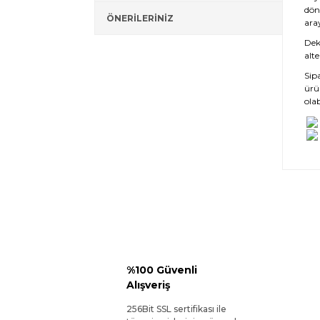
dön
ÖNERİLERİNİZ
ara
Deko
alte
Sip
ürü
olab
%100 Güvenli
Alışveriş
256Bit SSL sertifikası ile