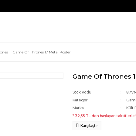
ones
Game Of Thrones 17 Metal Poster
Game Of Thrones 1
Stok Kodu
87V
Kategori
Game
Marka
Kült 
* 32,55 TL den başlayan taksitlerle!
Karşılaştır