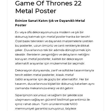
Game Of Thrones 22
Metal Poster
Evinize Sanat Katın: Şık ve Dayanıklı Metal
Poster
Ev veya ofis dekorasyonunuza modern ve şık bir
dokunuş katmak için
metal poster
harika bir tercih!
Özel baskı teknikleri ve dayanıklı malzemelerle üretilen
bu posterler, uzun ömürlü ve canlı renkleriyle dikkat
çeker. Duvarlarınızı tek bir adımda dönüştürmek için
idealdir. Renklerin zenginliğini ve detayların netliğini
koruyan
metal poster
ler, kaliteli bir dekorasyon
alternatifi arayanlar için mükemmel bir seçimdir.
Dekorasyon dünyasında, zarif ve sofistike tasarımlarıyla
tercih edilen metal posterler, klasik
metal
tablo
arayanlar için de güçlü bir alternatiftir. Her bir
tasarım, duvarlarınıza kişisel bir dokunuş katarken aynı
zamanda mekanınıza enerji ve stil getirir.
Siparişinizin sorunsuz ve sağlam bir şekilde size
ulaşmasını sağlayan
güvenli teslimat
garantimiz ile
içiniz rahat olsun. Tüm ürünlerimizde %100
memnuniyet garantisi sunuyoruz, böylece