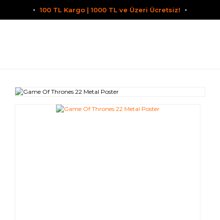
100 TL Kargo | 1000 TL ve Üzeri Ücretsiz!