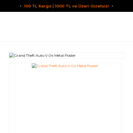
100 TL Kargo | 1000 TL ve Üzeri Ücretsiz!