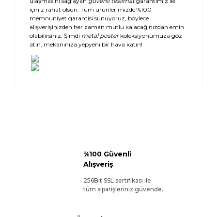
ulaşmasını sağlayan
güvenli teslimat
garantimiz ile
içiniz rahat olsun. Tüm ürünlerimizde %100
memnuniyet garantisi sunuyoruz, böylece
alışverişinizden her zaman mutlu kalacağınızdan emin
olabilirsiniz. Şimdi
metal poster
koleksiyonumuza göz
atın, mekanınıza yepyeni bir hava katın!
%100 Güvenli
Alışveriş
256Bit SSL sertifikası ile
tüm siparişleriniz güvende.