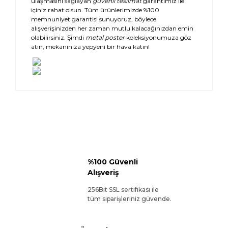
ulaşmasını sağlayan
güvenli teslimat
garantimiz ile
içiniz rahat olsun. Tüm ürünlerimizde %100
memnuniyet garantisi sunuyoruz, böylece
alışverişinizden her zaman mutlu kalacağınızdan emin
olabilirsiniz. Şimdi
metal poster
koleksiyonumuza göz
atın, mekanınıza yepyeni bir hava katın!
%100 Güvenli
Alışveriş
256Bit SSL sertifikası ile
tüm siparişleriniz güvende.