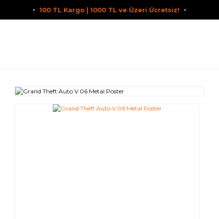
100 TL Kargo | 1000 TL ve Üzeri Ücretsiz!