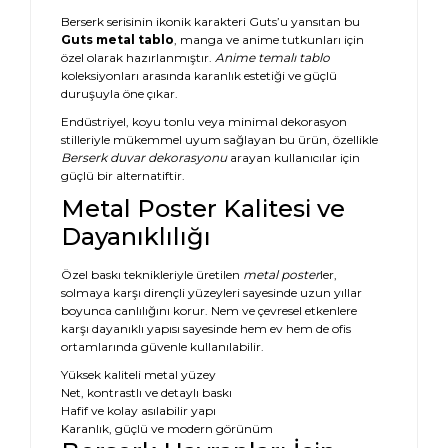
Berserk serisinin ikonik karakteri Guts’u yansıtan bu
Guts metal tablo
, manga ve anime tutkunları için
özel olarak hazırlanmıştır.
Anime temalı tablo
koleksiyonları arasında karanlık estetiği ve güçlü
duruşuyla öne çıkar.
Endüstriyel, koyu tonlu veya minimal dekorasyon
stilleriyle mükemmel uyum sağlayan bu ürün, özellikle
Berserk duvar dekorasyonu
arayan kullanıcılar için
güçlü bir alternatiftir.
Metal Poster Kalitesi ve
Dayanıklılığı
Özel baskı teknikleriyle üretilen
metal poster
ler,
solmaya karşı dirençli yüzeyleri sayesinde uzun yıllar
boyunca canlılığını korur. Nem ve çevresel etkenlere
karşı dayanıklı yapısı sayesinde hem ev hem de ofis
ortamlarında güvenle kullanılabilir.
Yüksek kaliteli metal yüzey
Net, kontrastlı ve detaylı baskı
Hafif ve kolay asılabilir yapı
Karanlık, güçlü ve modern görünüm