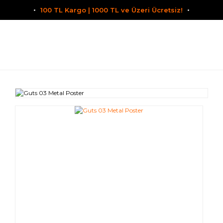
100 TL Kargo | 1000 TL ve Üzeri Ücretsiz!