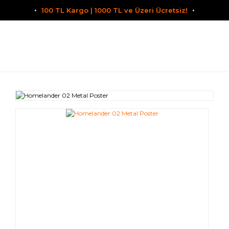
100 TL Kargo | 1000 TL ve Üzeri Ücretsiz!