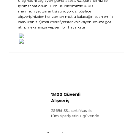
ulaşmasını sağlayan
güvenli teslimat
garantimiz ile
içiniz rahat olsun. Tüm ürünlerimizde %100
memnuniyet garantisi sunuyoruz, böylece
alışverişinizden her zaman mutlu kalacağınızdan emin
olabilirsiniz. Şimdi
metal poster
koleksiyonumuza göz
atın, mekanınıza yepyeni bir hava katın!
%100 Güvenli
Alışveriş
256Bit SSL sertifikası ile
tüm siparişleriniz güvende.