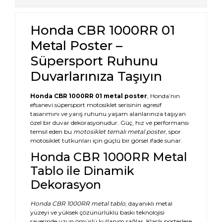
Honda CBR 1000RR 01
Metal Poster –
Süpersport Ruhunu
Duvarlarınıza Taşıyın
Honda CBR 1000RR 01 metal poster
, Honda’nın
efsanevi süpersport motosiklet serisinin agresif
tasarımını ve yarış ruhunu yaşam alanlarınıza taşıyan
özel bir duvar dekorasyonudur. Güç, hız ve performansı
temsil eden bu
motosiklet temalı metal poster
, spor
motosiklet tutkunları için güçlü bir görsel ifade sunar.
Honda CBR 1000RR Metal
Tablo ile Dinamik
Dekorasyon
Honda CBR 1000RR metal tablo
, dayanıklı metal
yüzeyi ve yüksek çözünürlüklü baskı teknolojisi
sayesinde uzun ömürlü kullanım sağlar. Klasik posterlere