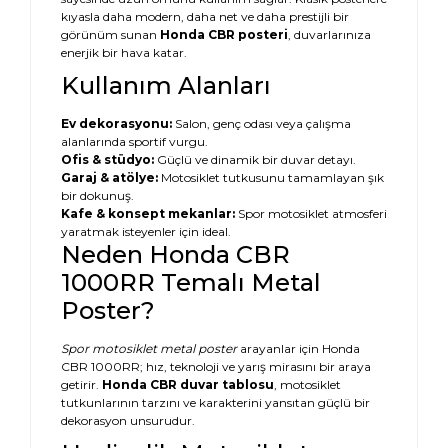
kıyasla daha modern, daha net ve daha prestijli bir
görünüm sunan
Honda CBR posteri
, duvarlarınıza
enerjik bir hava katar.
Kullanım Alanları
Ev dekorasyonu:
Salon, genç odası veya çalışma
alanlarında sportif vurgu.
Ofis & stüdyo:
Güçlü ve dinamik bir duvar detayı.
Garaj & atölye:
Motosiklet tutkusunu tamamlayan şık
bir dokunuş.
Kafe & konsept mekanlar:
Spor motosiklet atmosferi
yaratmak isteyenler için ideal.
Neden Honda CBR
1000RR Temalı Metal
Poster?
Spor motosiklet metal poster
arayanlar için Honda
CBR 1000RR; hız, teknoloji ve yarış mirasını bir araya
getirir.
Honda CBR duvar tablosu
, motosiklet
tutkunlarının tarzını ve karakterini yansıtan güçlü bir
dekorasyon unsurudur.