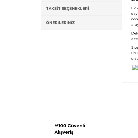
Ev 
TAKSİT SEÇENEKLERİ
day
dön
ÖNERİLERİNİZ
ara
Deko
alte
Sip
ürü
olab
%100 Güvenli
Alışveriş