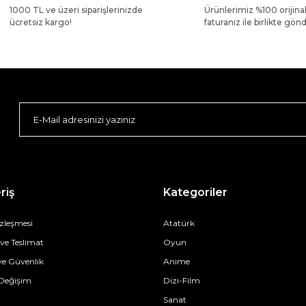
1000 TL ve üzeri siparişlerinizde
Ürünlerimiz %100 orijina
ücretsiz kargo!
faturanız ile birlikte gönde
riş
Kategoriler
özleşmesi
Atatürk
e Teslimat
Oyun
 ve Güvenlik
Anime
 Değişim
Dizi-Film
Sanat