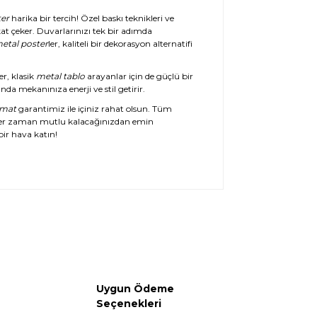
er
harika bir tercih! Özel baskı teknikleri ve
at çeker. Duvarlarınızı tek bir adımda
etal poster
ler, kaliteli bir dekorasyon alternatifi
er, klasik
metal tablo
arayanlar için de güçlü bir
da mekanınıza enerji ve stil getirir.
imat
garantimiz ile içiniz rahat olsun. Tüm
her zaman mutlu kalacağınızdan emin
ir hava katın!
Uygun Ödeme
Seçenekleri