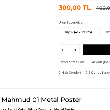
300,00 TL
400,0
Ürün Seçenekleri
Büyük (41 x 29 cm)
Ort
Favorilerime Ekle
Arkadaşına
Hızlı Gönderi
5 Günde Karg
I. Mahmud 01 Metal Poster
nize Sanat Katın: Şık ve Dayanıklı Metal Poster