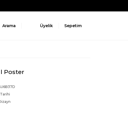
Arama
Üyelik
Sepetim
l Poster
AU6B37D
Tarihi
Dizayn