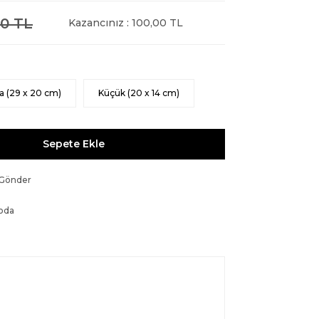
0 TL
Kazancınız : 100,00 TL
a (29 x 20 cm)
Küçük (20 x 14 cm)
Sepete Ekle
 Gönder
oda