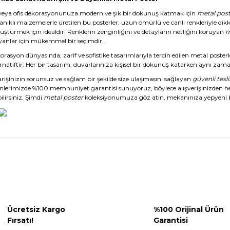
veya ofis dekorasyonunuza modern ve şık bir dokunuş katmak için
metal post
anıklı malzemelerle üretilen bu posterler, uzun ömürlü ve canlı renkleriyle dikk
üştürmek için idealdir. Renklerin zenginliğini ve detayların netliğini koruyan
m
yanlar için mükemmel bir seçimdir.
rasyon dünyasında, zarif ve sofistike tasarımlarıyla tercih edilen metal posterl
rnatiftir. Her bir tasarım, duvarlarınıza kişisel bir dokunuş katarken aynı zaman
arişinizin sorunsuz ve sağlam bir şekilde size ulaşmasını sağlayan
güvenli tesl
nlerimizde %100 memnuniyet garantisi sunuyoruz, böylece alışverişinizden 
ilirsiniz. Şimdi
metal poster
koleksiyonumuza göz atın, mekanınıza yepyeni b
Ücretsiz Kargo
%100 Orijinal Ürün
Fırsatı!
Garantisi