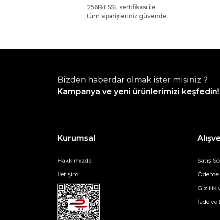
256Bit SSL sertifikası ile
tüm siparişleriniz güvende.
Bizden haberdar olmak ister misiniz ?
Kampanya ve yeni ürünlerimizi keşfedin!
Kurumsal
Alışve
Hakkımızda
Satış S
İletişim
Ödeme v
Gizlilik
İade ve