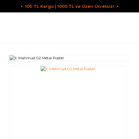
100 TL Kargo | 1000 TL ve Üzeri Ücretsiz!