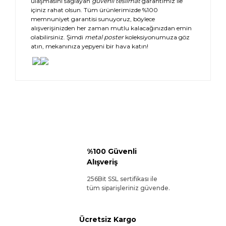
ulaşmasını sağlayan
güvenli teslimat
garantimiz ile
içiniz rahat olsun. Tüm ürünlerimizde %100
memnuniyet garantisi sunuyoruz, böylece
alışverişinizden her zaman mutlu kalacağınızdan emin
olabilirsiniz. Şimdi
metal poster
koleksiyonumuza göz
atın, mekanınıza yepyeni bir hava katın!
%100 Güvenli
Alışveriş
256Bit SSL sertifikası ile
tüm siparişleriniz güvende.
Ücretsiz Kargo