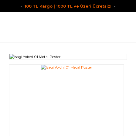
100 TL Kargo | 1000 TL ve Üzeri Ücretsiz!