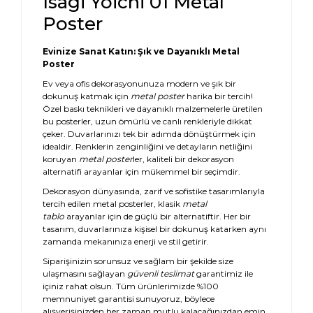
Isagi Yoichi 01 Metal
Poster
Evinize Sanat Katın: Şık ve Dayanıklı Metal
Poster
Ev veya ofis dekorasyonunuza modern ve şık bir
dokunuş katmak için
metal poster
harika bir tercih!
Özel baskı teknikleri ve dayanıklı malzemelerle üretilen
bu posterler, uzun ömürlü ve canlı renkleriyle dikkat
çeker. Duvarlarınızı tek bir adımda dönüştürmek için
idealdir. Renklerin zenginliğini ve detayların netliğini
koruyan
metal poster
ler, kaliteli bir dekorasyon
alternatifi arayanlar için mükemmel bir seçimdir.
Dekorasyon dünyasında, zarif ve sofistike tasarımlarıyla
tercih edilen metal posterler, klasik
metal
tablo
arayanlar için de güçlü bir alternatiftir. Her bir
tasarım, duvarlarınıza kişisel bir dokunuş katarken aynı
zamanda mekanınıza enerji ve stil getirir.
Siparişinizin sorunsuz ve sağlam bir şekilde size
ulaşmasını sağlayan
güvenli teslimat
garantimiz ile
içiniz rahat olsun. Tüm ürünlerimizde %100
memnuniyet garantisi sunuyoruz, böylece
alışverişinizden her zaman mutlu kalacağınızdan emin