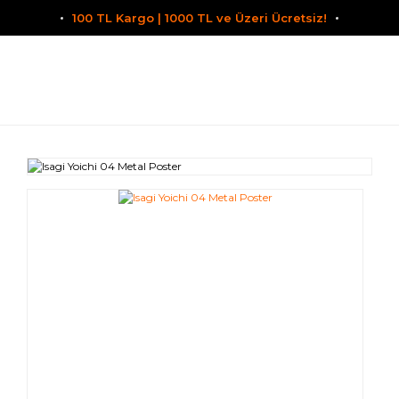
100 TL Kargo | 1000 TL ve Üzeri Ücretsiz!