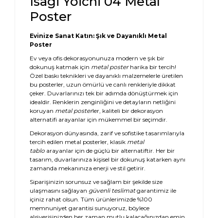
Isagi Yoichi 04 Metal
Poster
Evinize Sanat Katın: Şık ve Dayanıklı Metal
Poster
Ev veya ofis dekorasyonunuza modern ve şık bir
dokunuş katmak için
metal poster
harika bir tercih!
Özel baskı teknikleri ve dayanıklı malzemelerle üretilen
bu posterler, uzun ömürlü ve canlı renkleriyle dikkat
çeker. Duvarlarınızı tek bir adımda dönüştürmek için
idealdir. Renklerin zenginliğini ve detayların netliğini
koruyan
metal poster
ler, kaliteli bir dekorasyon
alternatifi arayanlar için mükemmel bir seçimdir.
Dekorasyon dünyasında, zarif ve sofistike tasarımlarıyla
tercih edilen metal posterler, klasik
metal
tablo
arayanlar için de güçlü bir alternatiftir. Her bir
tasarım, duvarlarınıza kişisel bir dokunuş katarken aynı
zamanda mekanınıza enerji ve stil getirir.
Siparişinizin sorunsuz ve sağlam bir şekilde size
ulaşmasını sağlayan
güvenli teslimat
garantimiz ile
içiniz rahat olsun. Tüm ürünlerimizde %100
memnuniyet garantisi sunuyoruz, böylece
alışverişinizden her zaman mutlu kalacağınızdan emin