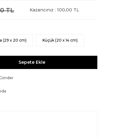
0 TL
Kazancınız : 100,00 TL
a (29 x 20 cm)
Küçük (20 x 14 cm)
Sepete Ekle
 Gönder
oda