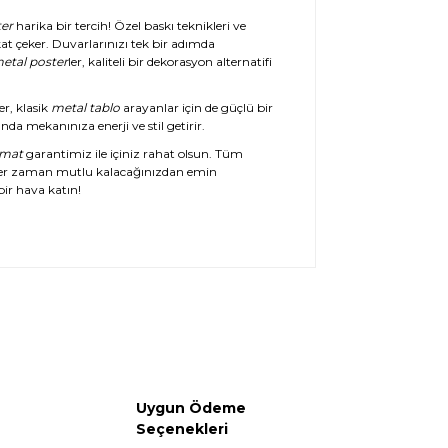
er
harika bir tercih! Özel baskı teknikleri ve
at çeker. Duvarlarınızı tek bir adımda
etal poster
ler, kaliteli bir dekorasyon alternatifi
er, klasik
metal tablo
arayanlar için de güçlü bir
da mekanınıza enerji ve stil getirir.
imat
garantimiz ile içiniz rahat olsun. Tüm
her zaman mutlu kalacağınızdan emin
ir hava katın!
Uygun Ödeme
Seçenekleri