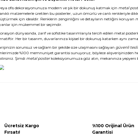
veya ofis dekorasyonunuza modern ve şık bir dokunuş katmak için
metal post
anıklı malzemelerle üretilen bu posterler, uzun ömürlü ve canlı renkleriyle dikk
üştürmek için idealdir. Renklerin zenginliğini ve detayların netliğini koruyan
m
yanlar için mükemmel bir seçimdir.
rasyon dünyasında, zarif ve sofistike tasarımlarıyla tercih edilen metal posterl
rnatiftir. Her bir tasarım, duvarlarınıza kişisel bir dokunuş katarken aynı zaman
arişinizin sorunsuz ve sağlam bir şekilde size ulaşmasını sağlayan
güvenli tesl
nlerimizde %100 memnuniyet garantisi sunuyoruz, böylece alışverişinizden 
ilirsiniz. Şimdi
metal poster
koleksiyonumuza göz atın, mekanınıza yepyeni b
Ücretsiz Kargo
%100 Orijinal Ürün
Fırsatı!
Garantisi