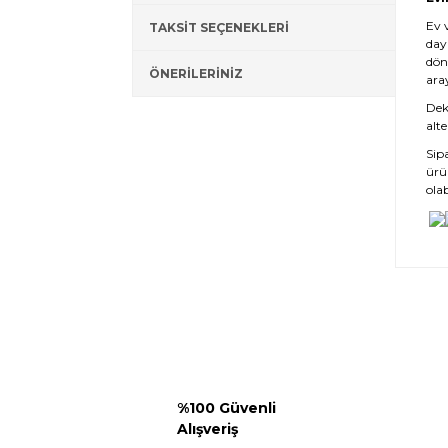
Ev 
TAKSİT SEÇENEKLERİ
day
dön
ÖNERİLERİNİZ
ara
Deko
alte
Sip
ürü
olab
%100 Güvenli
Alışveriş