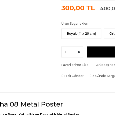
300,00 TL
400,0
Ürün Seçenekleri
Büyük (41 x 29 cm)
Ort
Favorilerime Ekle
Arkadaşına
Hızlı Gönderi
5 Günde Karg
sha 08 Metal Poster
nize Sanat Katın: Şık ve Dayanıklı Metal Poster