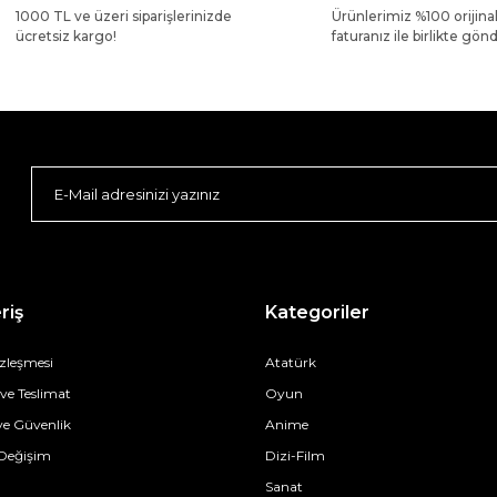
1000 TL ve üzeri siparişlerinizde
Ürünlerimiz %100 orijina
ücretsiz kargo!
faturanız ile birlikte gönde
riş
Kategoriler
özleşmesi
Atatürk
e Teslimat
Oyun
 ve Güvenlik
Anime
 Değişim
Dizi-Film
Sanat