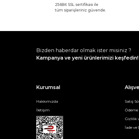
256Bit SSL sertifikası ile
tüm siparişleriniz güvende.
Bizden haberdar olmak ister misiniz ?
Kampanya ve yeni ürünlerimizi keşfedin!
Kurumsal
Alışve
Hakkımızda
Satış S
İletişim
Ödeme v
Gizlilik
İade ve