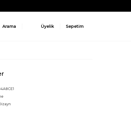
Arama
Üyelik
Sepetim
er
4A8CE1
ne
Dizayn