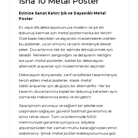
Isha 10 Metal Poster
Evinize Sanat Katın: Şık ve Dayanıklı Metal
Poster
Ev veya ofis dekorasyonunuza modern ve şık bir
dokunuş katmak için
metal poster
harika bir tercih!
Özel baskı teknikleri ve dayanıklı malzemelerle üretilen
bu posterler, uzun ömürlü ve canlı renkleriyle dikkat
çeker. Duvarlarınızı tek bir adımda dönüştürmek için
idealdir. Renklerin zenginliğini ve detayların netliğini
koruyan
metal poster
ler, kaliteli bir dekorasyon
alternatifi arayanlar için mükemmel bir seçimdir.
Dekorasyon dünyasında, zarif ve sofistike tasarımlarıyla
tercih edilen metal posterler, klasik
metal
tablo
arayanlar için de güçlü bir alternatiftir. Her bir
tasarım, duvarlarınıza kişisel bir dokunuş katarken aynı
zamanda mekanınıza enerji ve stil getirir.
Siparişinizin sorunsuz ve sağlam bir şekilde size
ulaşmasını sağlayan
güvenli teslimat
garantimiz ile
içiniz rahat olsun. Tüm ürünlerimizde %100
memnuniyet garantisi sunuyoruz, böylece
alışverişinizden her zaman mutlu kalacağınızdan emin
olabilirsiniz. Şimdi
metal poster
koleksiyonumuza göz