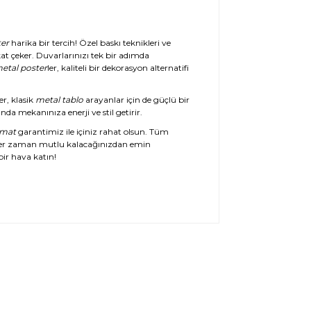
er
harika bir tercih! Özel baskı teknikleri ve
at çeker. Duvarlarınızı tek bir adımda
etal poster
ler, kaliteli bir dekorasyon alternatifi
er, klasik
metal tablo
arayanlar için de güçlü bir
da mekanınıza enerji ve stil getirir.
imat
garantimiz ile içiniz rahat olsun. Tüm
her zaman mutlu kalacağınızdan emin
ir hava katın!