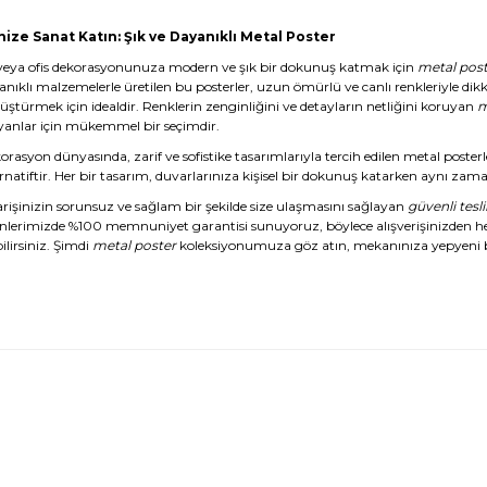
nize Sanat Katın: Şık ve Dayanıklı Metal Poster
veya ofis dekorasyonunuza modern ve şık bir dokunuş katmak için
metal post
anıklı malzemelerle üretilen bu posterler, uzun ömürlü ve canlı renkleriyle dikk
üştürmek için idealdir. Renklerin zenginliğini ve detayların netliğini koruyan
m
yanlar için mükemmel bir seçimdir.
rasyon dünyasında, zarif ve sofistike tasarımlarıyla tercih edilen metal posterl
rnatiftir. Her bir tasarım, duvarlarınıza kişisel bir dokunuş katarken aynı zaman
arişinizin sorunsuz ve sağlam bir şekilde size ulaşmasını sağlayan
güvenli tesl
nlerimizde %100 memnuniyet garantisi sunuyoruz, böylece alışverişinizden 
ilirsiniz. Şimdi
metal poster
koleksiyonumuza göz atın, mekanınıza yepyeni b