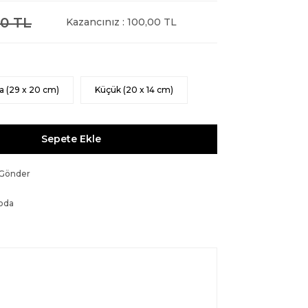
0 TL
Kazancınız : 100,00 TL
a (29 x 20 cm)
Küçük (20 x 14 cm)
Sepete Ekle
 Gönder
oda