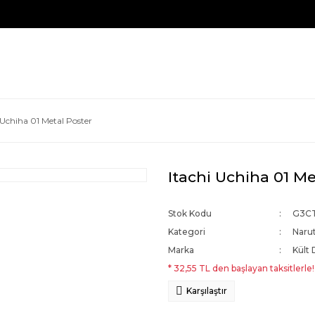
 Uchiha 01 Metal Poster
Itachi Uchiha 01 Me
Stok Kodu
G3C
Kategori
Naru
Marka
Kült 
* 32,55 TL den başlayan taksitlerle!
Karşılaştır