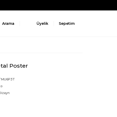
Arama
Üyelik
Sepetim
tal Poster
TMU6P3T
to
Dizayn