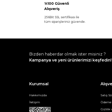
%100 Güvenli
Alışveriş
256Bit SSL sertifikası ile
tüm siparişleriniz güvende.
Bizden haberdar olmak ister misiniz ?
Kampanya ve yeni ürünlerimizi keşfedin!
Kurumsal
Alışve
Hakkımızda
Satış S
İletişim
Ödeme v
Gizlilik