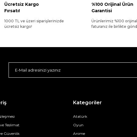
Ücretsiz Kargo
%100 Orijinal Ürün
Fırsatı!
Garantisi
1000 TL ve üzeri siparişlerinizde
Ürünlerimiz %100 orijina
ücretsiz kargo!
faturanız ile birlikte gönde
riş
Kategoriler
özleşmesi
Atatürk
e Teslimat
Oyun
 ve Güvenlik
Anime