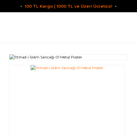
100 TL Kargo | 1000 TL ve Üzeri Ücretsiz!