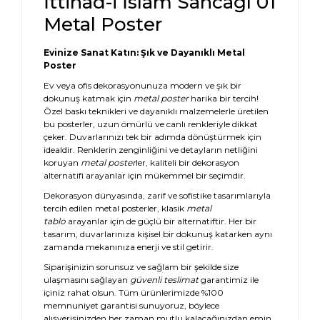
İttihad-i İslâm Sancağı 01
Metal Poster
Evinize Sanat Katın: Şık ve Dayanıklı Metal
Poster
Ev veya ofis dekorasyonunuza modern ve şık bir
dokunuş katmak için
metal poster
harika bir tercih!
Özel baskı teknikleri ve dayanıklı malzemelerle üretilen
bu posterler, uzun ömürlü ve canlı renkleriyle dikkat
çeker. Duvarlarınızı tek bir adımda dönüştürmek için
idealdir. Renklerin zenginliğini ve detayların netliğini
koruyan
metal poster
ler, kaliteli bir dekorasyon
alternatifi arayanlar için mükemmel bir seçimdir.
Dekorasyon dünyasında, zarif ve sofistike tasarımlarıyla
tercih edilen metal posterler, klasik
metal
tablo
arayanlar için de güçlü bir alternatiftir. Her bir
tasarım, duvarlarınıza kişisel bir dokunuş katarken aynı
zamanda mekanınıza enerji ve stil getirir.
Siparişinizin sorunsuz ve sağlam bir şekilde size
ulaşmasını sağlayan
güvenli teslimat
garantimiz ile
içiniz rahat olsun. Tüm ürünlerimizde %100
memnuniyet garantisi sunuyoruz, böylece
alışverişinizden her zaman mutlu kalacağınızdan emin