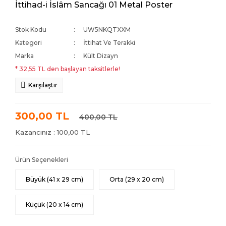
İttihad-i İslâm Sancağı 01 Metal Poster
Stok Kodu
UW5NKQTXXM
Kategori
İttihat Ve Terakki
Marka
Kült Dizayn
* 32,55 TL den başlayan taksitlerle!
Karşılaştır
300,00 TL
400,00 TL
Kazancınız : 100,00 TL
Ürün Seçenekleri
Büyük (41 x 29 cm)
Orta (29 x 20 cm)
Küçük (20 x 14 cm)