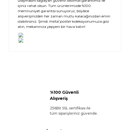
ulaşmasını sağlayan
güvenli teslimat
garantimiz ile
içiniz rahat olsun. Tüm ürünlerimizde %100
memnuniyet garantisi sunuyoruz, böylece
alışverişinizden her zaman mutlu kalacağınızdan emin
olabilirsiniz. Şimdi
metal poster
koleksiyonumuza göz
atın, mekanınıza yepyeni bir hava katın!
%100 Güvenli
Alışveriş
256Bit SSL sertifikası ile
tüm siparişleriniz güvende.