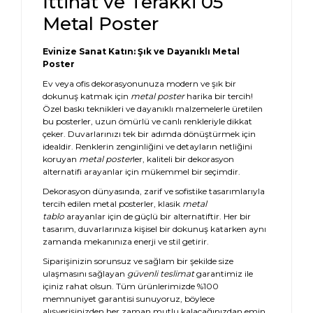
İttihat ve Terakki 05
Metal Poster
Evinize Sanat Katın: Şık ve Dayanıklı Metal
Poster
Ev veya ofis dekorasyonunuza modern ve şık bir
dokunuş katmak için
metal poster
harika bir tercih!
Özel baskı teknikleri ve dayanıklı malzemelerle üretilen
bu posterler, uzun ömürlü ve canlı renkleriyle dikkat
çeker. Duvarlarınızı tek bir adımda dönüştürmek için
idealdir. Renklerin zenginliğini ve detayların netliğini
koruyan
metal poster
ler, kaliteli bir dekorasyon
alternatifi arayanlar için mükemmel bir seçimdir.
Dekorasyon dünyasında, zarif ve sofistike tasarımlarıyla
tercih edilen metal posterler, klasik
metal
tablo
arayanlar için de güçlü bir alternatiftir. Her bir
tasarım, duvarlarınıza kişisel bir dokunuş katarken aynı
zamanda mekanınıza enerji ve stil getirir.
Siparişinizin sorunsuz ve sağlam bir şekilde size
ulaşmasını sağlayan
güvenli teslimat
garantimiz ile
içiniz rahat olsun. Tüm ürünlerimizde %100
memnuniyet garantisi sunuyoruz, böylece
alışverişinizden her zaman mutlu kalacağınızdan emin