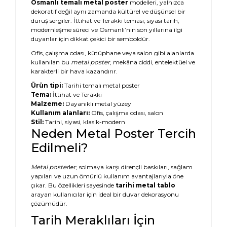
Osmanlı temalı metal poster
modelleri, yalnızca
dekoratif değil aynı zamanda kültürel ve düşünsel bir
duruş sergiler. İttihat ve Terakki teması; siyasi tarih,
modernleşme süreci ve Osmanlı’nın son yıllarına ilgi
duyanlar için dikkat çekici bir semboldür.
Ofis, çalışma odası, kütüphane veya salon gibi alanlarda
kullanılan bu
metal poster
, mekâna ciddi, entelektüel ve
karakterli bir hava kazandırır.
Ürün tipi:
Tarihi temalı metal poster
Tema:
İttihat ve Terakki
Malzeme:
Dayanıklı metal yüzey
Kullanım alanları:
Ofis, çalışma odası, salon
Stil:
Tarihi, siyasi, klasik-modern
Neden Metal Poster Tercih
Edilmeli?
Metal poster
ler; solmaya karşı dirençli baskıları, sağlam
yapıları ve uzun ömürlü kullanım avantajlarıyla öne
çıkar. Bu özellikleri sayesinde
tarihi metal tablo
arayan kullanıcılar için ideal bir duvar dekorasyonu
çözümüdür.
Tarih Meraklıları İçin