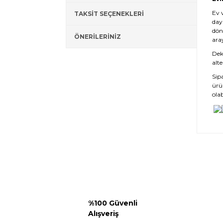
Ev 
TAKSİT SEÇENEKLERİ
day
dön
ÖNERİLERİNİZ
ara
Deko
alte
Sip
ürü
olab
%100 Güvenli
Alışveriş