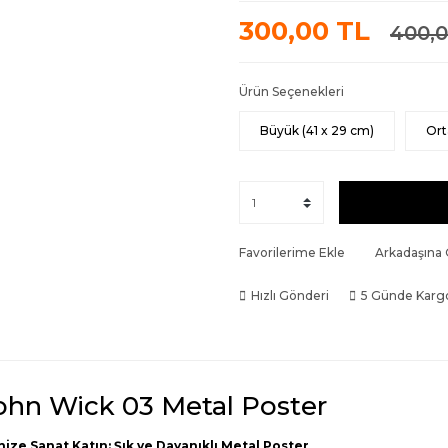
300,00 TL
400,0
Ürün Seçenekleri
Büyük (41 x 29 cm)
Ort
Favorilerime Ekle
Arkadaşına
Hızlı Gönderi
5 Günde Karg
ohn Wick 03 Metal Poster
nize Sanat Katın: Şık ve Dayanıklı Metal Poster