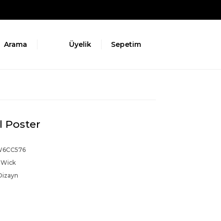
Arama
Üyelik
Sepetim
l Poster
W6CC576
 Wick
Dizayn