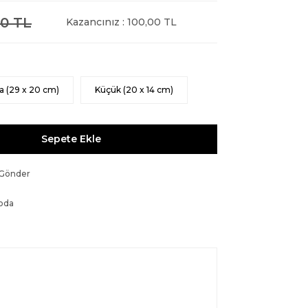
0 TL
Kazancınız : 100,00 TL
a (29 x 20 cm)
Küçük (20 x 14 cm)
Sepete Ekle
 Gönder
oda