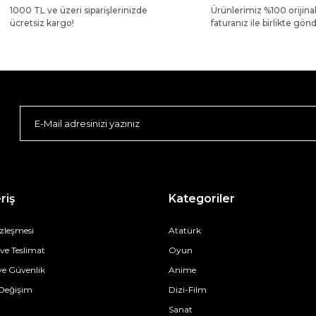
1000 TL ve üzeri siparişlerinizde
Ürünlerimiz %100 orijina
ücretsiz kargo!
faturanız ile birlikte gönde
riş
Kategoriler
özleşmesi
Atatürk
e Teslimat
Oyun
 ve Güvenlik
Anime
 Değişim
Dizi-Film
Sanat