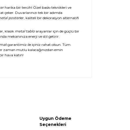
er
harika bir tercih! Özel baskı teknikleri ve
at çeker. Duvarlarınızı tek bir adımda
etal poster
ler, kaliteli bir dekorasyon alternatifi
er, klasik
metal tablo
arayanlar için de güçlü bir
da mekanınıza enerji ve stil getirir.
imat
garantimiz ile içiniz rahat olsun. Tüm
her zaman mutlu kalacağınızdan emin
ir hava katın!
Uygun Ödeme
Seçenekleri