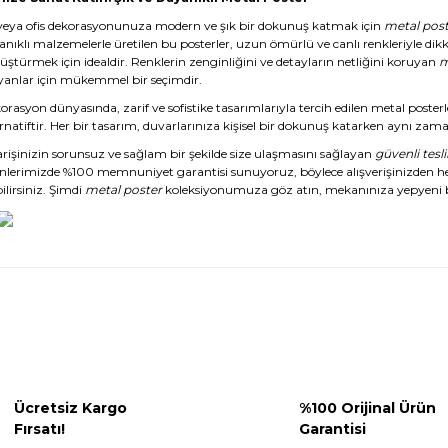
veya ofis dekorasyonunuza modern ve şık bir dokunuş katmak için
metal post
anıklı malzemelerle üretilen bu posterler, uzun ömürlü ve canlı renkleriyle dikk
üştürmek için idealdir. Renklerin zenginliğini ve detayların netliğini koruyan
m
yanlar için mükemmel bir seçimdir.
rasyon dünyasında, zarif ve sofistike tasarımlarıyla tercih edilen metal posterl
rnatiftir. Her bir tasarım, duvarlarınıza kişisel bir dokunuş katarken aynı zaman
arişinizin sorunsuz ve sağlam bir şekilde size ulaşmasını sağlayan
güvenli tesl
nlerimizde %100 memnuniyet garantisi sunuyoruz, böylece alışverişinizden 
ilirsiniz. Şimdi
metal poster
koleksiyonumuza göz atın, mekanınıza yepyeni b
Ücretsiz Kargo
%100 Orijinal Ürün
Fırsatı!
Garantisi