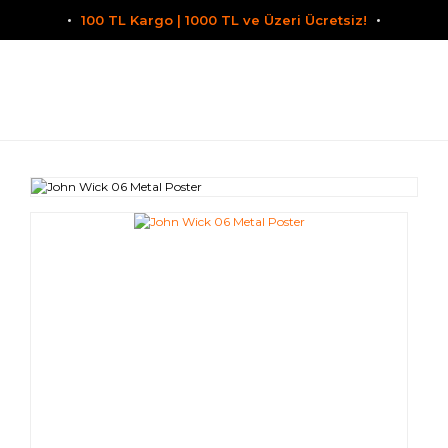
100 TL Kargo | 1000 TL ve Üzeri Ücretsiz!