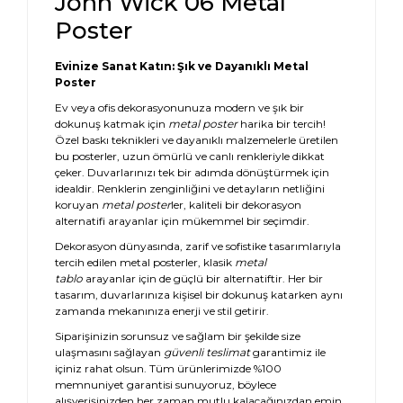
John Wick 06 Metal
Poster
Evinize Sanat Katın: Şık ve Dayanıklı Metal
Poster
Ev veya ofis dekorasyonunuza modern ve şık bir
dokunuş katmak için
metal poster
harika bir tercih!
Özel baskı teknikleri ve dayanıklı malzemelerle üretilen
bu posterler, uzun ömürlü ve canlı renkleriyle dikkat
çeker. Duvarlarınızı tek bir adımda dönüştürmek için
idealdir. Renklerin zenginliğini ve detayların netliğini
koruyan
metal poster
ler, kaliteli bir dekorasyon
alternatifi arayanlar için mükemmel bir seçimdir.
Dekorasyon dünyasında, zarif ve sofistike tasarımlarıyla
tercih edilen metal posterler, klasik
metal
tablo
arayanlar için de güçlü bir alternatiftir. Her bir
tasarım, duvarlarınıza kişisel bir dokunuş katarken aynı
zamanda mekanınıza enerji ve stil getirir.
Siparişinizin sorunsuz ve sağlam bir şekilde size
ulaşmasını sağlayan
güvenli teslimat
garantimiz ile
içiniz rahat olsun. Tüm ürünlerimizde %100
memnuniyet garantisi sunuyoruz, böylece
alışverişinizden her zaman mutlu kalacağınızdan emin