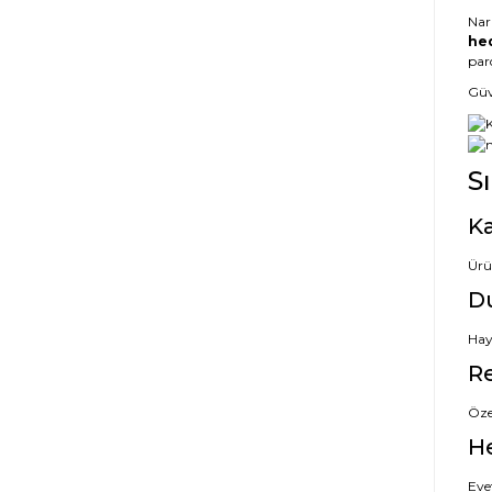
Nar
hed
par
Güve
S
Ka
Ürü
D
Hayı
Re
Özel
H
Evet