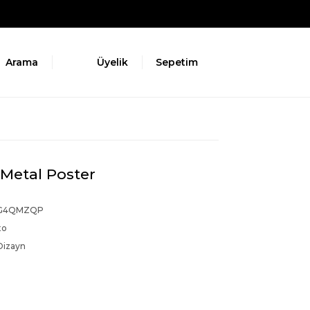
Arama
Üyelik
Sepetim
Metal Poster
G4QMZQP
to
Dizayn