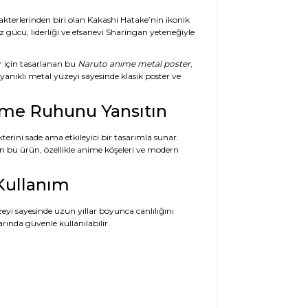
akterlerinden biri olan Kakashi Hatake’nin ikonik
gücü, liderliği ve efsanevi Sharingan yeteneğiyle
r için tasarlanan bu
Naruto anime metal poster
,
ayanıklı metal yüzeyi sayesinde klasik poster ve
nime Ruhunu Yansıtın
terini sade ama etkileyici bir tasarımla sunar.
n bu ürün, özellikle anime köşeleri ve modern
Kullanım
zeyi sayesinde uzun yıllar boyunca canlılığını
rında güvenle kullanılabilir.