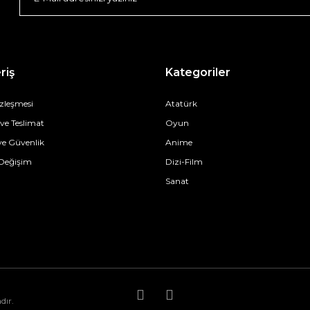
riş
Kategoriler
özleşmesi
Atatürk
e Teslimat
Oyun
 ve Güvenlik
Anime
 Değişim
Dizi-Film
Sanat
dır.