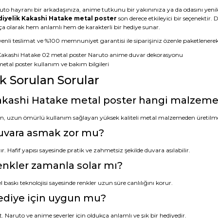
uto hayranı bir arkadaşınıza, anime tutkunu bir yakınınıza ya da odasını yenil
iyelik Kakashi Hatake metal poster
son derece etkileyici bir seçenektir
ça olarak hem anlamlı hem de karakterli bir hediye sunar.
nli teslimat ve %100 memnuniyet garantisi ile siparişiniz özenle paketlenerek a
ık Sorulan Sorular
kashi Hatake metal poster hangi malzemed
n, uzun ömürlü kullanım sağlayan yüksek kaliteli metal malzemeden üretilme
uvara asmak zor mu?
r. Hafif yapısı sayesinde pratik ve zahmetsiz şekilde duvara asılabilir.
nkler zamanla solar mı?
 baskı teknolojisi sayesinde renkler uzun süre canlılığını korur.
ediye için uygun mu?
. Naruto ve anime severler için oldukça anlamlı ve şık bir hediyedir.