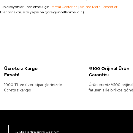
li koleksiyonları incelemek için:
Metal Posterler
|
Anime Metal Posterler
’ler örnektir, site yapısına göre güncellenmelidir.)
Ücretsiz Kargo
%100 Orijinal Ürün
Fırsatı!
Garantisi
1000 TL ve üzeri siparişlerinizde
Ürünlerimiz %100 orijina
ücretsiz kargo!
faturanız ile birlikte gönde