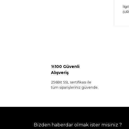
İlgi
(URL
%100 Güvenli
Alışveriş
256Bit SSL sertifikası ile
tüm siparişleriniz güvende.
Bizden haberdar olmak ister misiniz ?