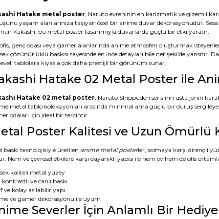
ashi Hatake metal poster
, Naruto evreninin en karizmatik ve gizemli kar
uşunu yaşam alanlarınıza taşıyan özel bir anime duvar dekorasyonudur. Sessiz 
ınan Kakashi, bu metal poster tasarımıyla duvarlarda güçlü bir etki yaratır.
 ofis, genç odası veya gamer alanlarında anime atmosferi oluşturmak isteyenle
ek çözünürlüklü baskısı sayesinde en ince detayları bile net şekilde yansıtır. D
eveli tablolara kıyasla çok daha prestijli bir görünüm sunar.
akashi Hatake 02 Metal Poster ile A
ashi Hatake 02 metal poster
, Naruto Shippuden serisinin usta jonin karak
me metal tablo koleksiyonları arasında minimal ama güçlü bir duruş sergileye
r odaları için ideal bir tercihtir.
etal Poster Kalitesi ve Uzun Ömürlü 
 baskı teknolojisiyle üretilen
anime metal poster
ler, solmaya karşı dirençli yü
r. Nem ve çevresel etkilere karşı dayanıklı yapısı ile hem ev hem de ofis ortamla
sek kaliteli metal yüzey
 kontrastlı ve canlı baskı
f ve kolay asılabilir yapı
me ve gamer dekorasyonu ile uyum
nime Severler İçin Anlamlı Bir Hediye