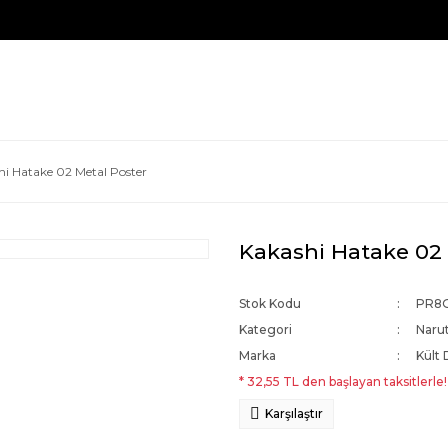
hi Hatake 02 Metal Poster
Kakashi Hatake 02 
Stok Kodu
PR8
Kategori
Naru
Marka
Kült 
* 32,55 TL den başlayan taksitlerle!
Karşılaştır