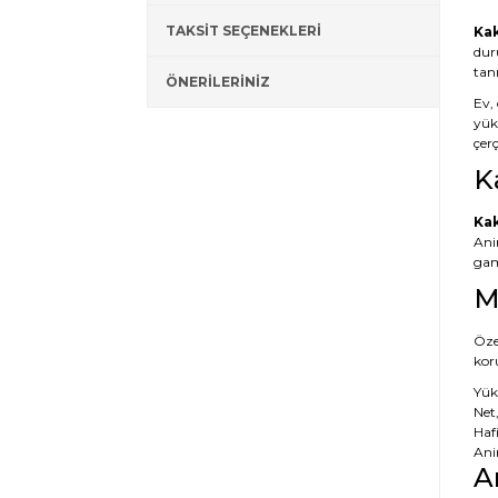
TAKSİT SEÇENEKLERİ
Kak
dur
tan
ÖNERİLERİNİZ
Ev,
yüks
çerç
K
Kak
Ani
game
M
Özel
koru
Yük
Net,
Hafi
Ani
A