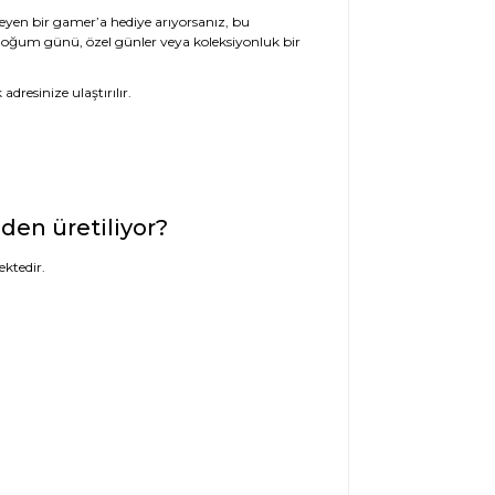
eyen bir gamer’a hediye arıyorsanız, bu
. Doğum günü, özel günler veya koleksiyonluk bir
dresinize ulaştırılır.
en üretiliyor?
ktedir.