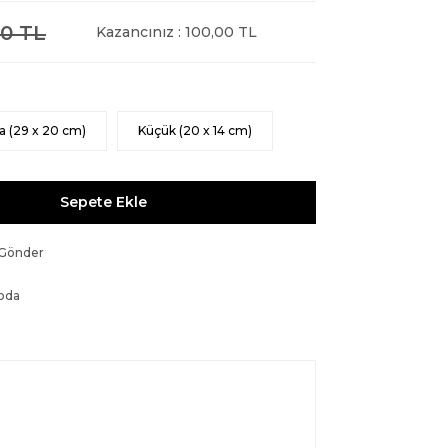
0 TL
Kazancınız : 100,00 TL
a (29 x 20 cm)
Küçük (20 x 14 cm)
Sepete Ekle
 Gönder
oda