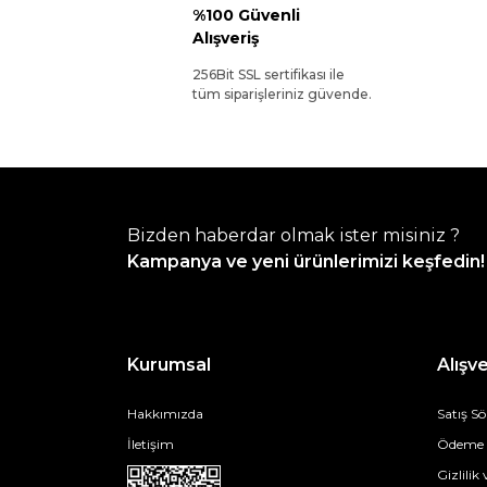
%100 Güvenli
Alışveriş
256Bit SSL sertifikası ile
tüm siparişleriniz güvende.
Bizden haberdar olmak ister misiniz ?
Kampanya ve yeni ürünlerimizi keşfedin!
Kurumsal
Alışve
Hakkımızda
Satış S
İletişim
Ödeme v
Gizlilik