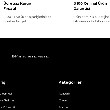
Ücretsiz Kargo
%100 Orijinal Ürün
Fırsatı!
Garantisi
1000 TL ve üzeri siparişlerinizde
Ürünlerimiz %100 orijina
ücretsiz kargo!
faturanız ile birlikte gönde
riş
Kategoriler
özleşmesi
Atatürk
e Teslimat
Oyun
 ve Güvenlik
Anime