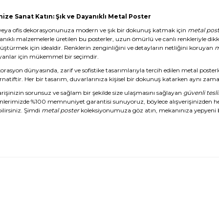
nize Sanat Katın: Şık ve Dayanıklı Metal Poster
veya ofis dekorasyonunuza modern ve şık bir dokunuş katmak için
metal post
anıklı malzemelerle üretilen bu posterler, uzun ömürlü ve canlı renkleriyle dikk
üştürmek için idealdir. Renklerin zenginliğini ve detayların netliğini koruyan
m
yanlar için mükemmel bir seçimdir.
rasyon dünyasında, zarif ve sofistike tasarımlarıyla tercih edilen metal posterl
rnatiftir. Her bir tasarım, duvarlarınıza kişisel bir dokunuş katarken aynı zaman
arişinizin sorunsuz ve sağlam bir şekilde size ulaşmasını sağlayan
güvenli tesl
nlerimizde %100 memnuniyet garantisi sunuyoruz, böylece alışverişinizden 
ilirsiniz. Şimdi
metal poster
koleksiyonumuza göz atın, mekanınıza yepyeni b