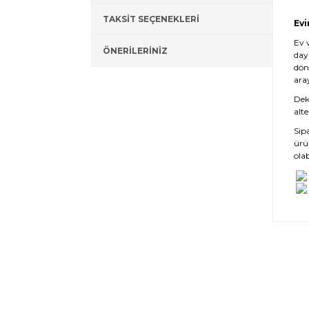
TAKSİT SEÇENEKLERİ
Evi
Ev 
ÖNERİLERİNİZ
day
dön
ara
Deko
alte
Sip
ürü
olab