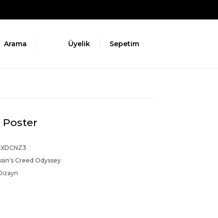
Arama
Üyelik
Sepetim
 Poster
KXDCNZ3
ssin's Creed Odyssey
Dizayn