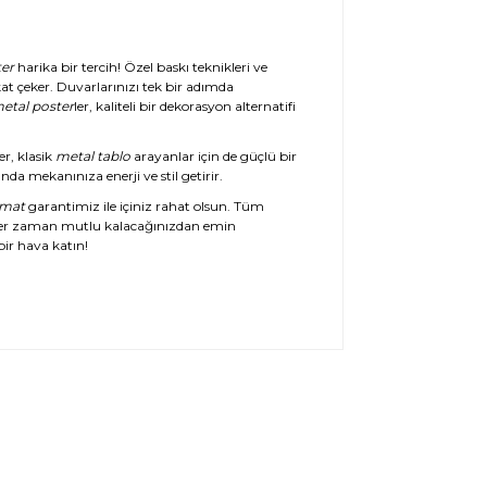
er
harika bir tercih! Özel baskı teknikleri ve
at çeker. Duvarlarınızı tek bir adımda
etal poster
ler, kaliteli bir dekorasyon alternatifi
er, klasik
metal tablo
arayanlar için de güçlü bir
da mekanınıza enerji ve stil getirir.
imat
garantimiz ile içiniz rahat olsun. Tüm
her zaman mutlu kalacağınızdan emin
ir hava katın!