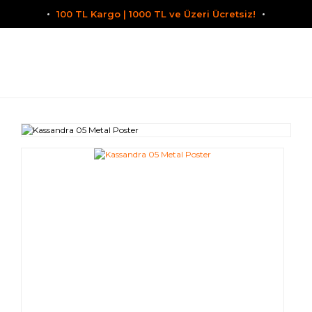
100 TL Kargo | 1000 TL ve Üzeri Ücretsiz!