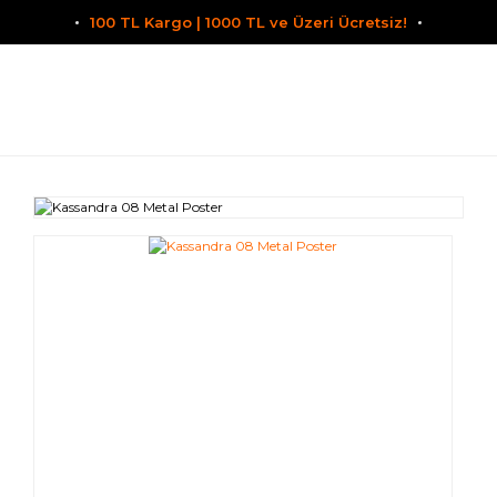
100 TL Kargo | 1000 TL ve Üzeri Ücretsiz!