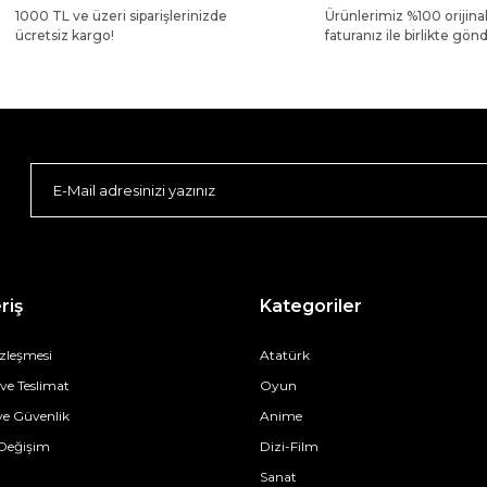
1000 TL ve üzeri siparişlerinizde
Ürünlerimiz %100 orijina
ücretsiz kargo!
faturanız ile birlikte gönde
riş
Kategoriler
özleşmesi
Atatürk
e Teslimat
Oyun
 ve Güvenlik
Anime
 Değişim
Dizi-Film
Sanat