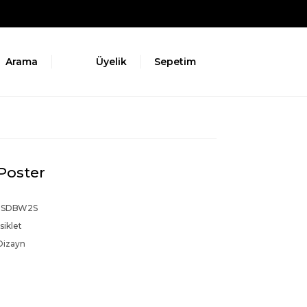
Arama
Üyelik
Sepetim
Poster
PSDBW2S
iklet
Dizayn