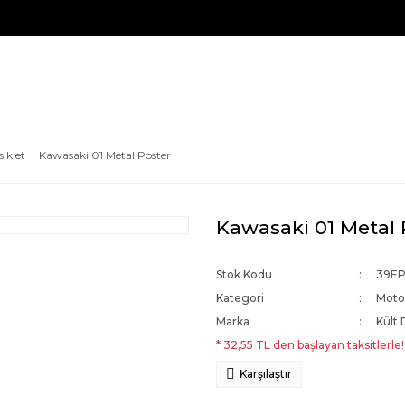
iklet
Kawasaki 01 Metal Poster
Kawasaki 01 Metal 
Stok Kodu
39E
Kategori
Motos
Marka
Kült 
* 32,55 TL den başlayan taksitlerle!
Karşılaştır