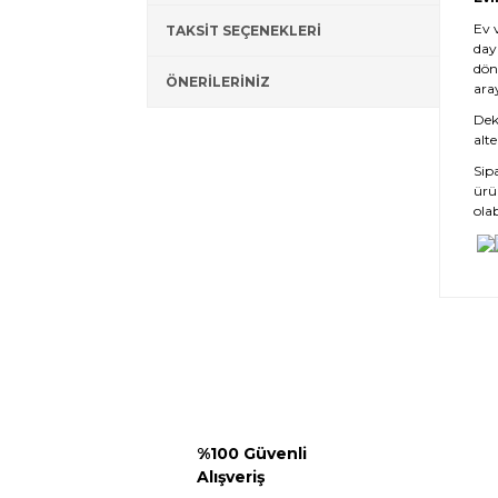
Ev 
TAKSİT SEÇENEKLERİ
day
dön
ÖNERİLERİNİZ
ara
Deko
alte
Sip
ürü
olab
%100 Güvenli
Alışveriş