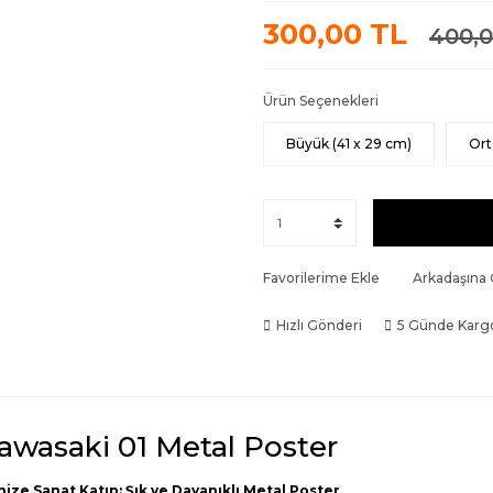
300,00 TL
400,0
Ürün Seçenekleri
Büyük (41 x 29 cm)
Ort
Favorilerime Ekle
Arkadaşına
Hızlı Gönderi
5 Günde Karg
awasaki 01 Metal Poster
nize Sanat Katın: Şık ve Dayanıklı Metal Poster