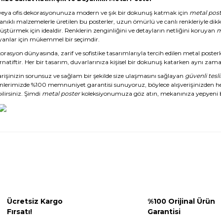
veya ofis dekorasyonunuza modern ve şık bir dokunuş katmak için
metal post
anıklı malzemelerle üretilen bu posterler, uzun ömürlü ve canlı renkleriyle dikk
üştürmek için idealdir. Renklerin zenginliğini ve detayların netliğini koruyan
m
yanlar için mükemmel bir seçimdir.
rasyon dünyasında, zarif ve sofistike tasarımlarıyla tercih edilen metal posterl
rnatiftir. Her bir tasarım, duvarlarınıza kişisel bir dokunuş katarken aynı zaman
arişinizin sorunsuz ve sağlam bir şekilde size ulaşmasını sağlayan
güvenli tesl
nlerimizde %100 memnuniyet garantisi sunuyoruz, böylece alışverişinizden 
ilirsiniz. Şimdi
metal poster
koleksiyonumuza göz atın, mekanınıza yepyeni b
Ücretsiz Kargo
%100 Orijinal Ürün
Fırsatı!
Garantisi