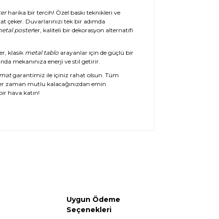
er
harika bir tercih! Özel baskı teknikleri ve
at çeker. Duvarlarınızı tek bir adımda
etal poster
ler, kaliteli bir dekorasyon alternatifi
er, klasik
metal tablo
arayanlar için de güçlü bir
da mekanınıza enerji ve stil getirir.
imat
garantimiz ile içiniz rahat olsun. Tüm
her zaman mutlu kalacağınızdan emin
ir hava katın!
Uygun Ödeme
Seçenekleri