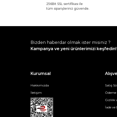
256Bit SSL sertifikası ile
tüm siparişleriniz güvende.
Bizden haberdar olmak ister misiniz ?
Kampanya ve yeni ürünlerimizi keşfedin!
Kurumsal
Alışve
Hakkımızda
Satış S
İletişim
Ödeme v
Gizlilik
İade ve