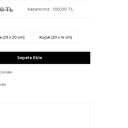
0 TL
Kazancınız : 100,00 TL
a (29 x 20 cm)
Küçük (20 x 14 cm)
Sepete Ekle
 Gönder
oda