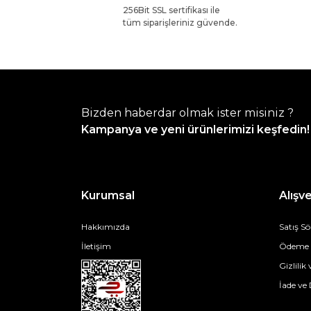
256Bit SSL sertifikası ile
tüm siparişleriniz güvende.
Bizden haberdar olmak ister misiniz ?
Kampanya ve yeni ürünlerimizi keşfedin!
Kurumsal
Alışve
Hakkımızda
Satış S
İletişim
Ödeme v
Gizlilik
İade ve