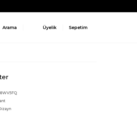
Arama
Üyelik
Sepetim
ter
28WV5FQ
ant
Dizayn