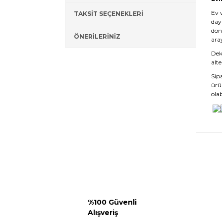
Ev 
TAKSİT SEÇENEKLERİ
day
dön
ÖNERİLERİNİZ
ara
Deko
alte
Sip
ürü
olab
%100 Güvenli
Alışveriş