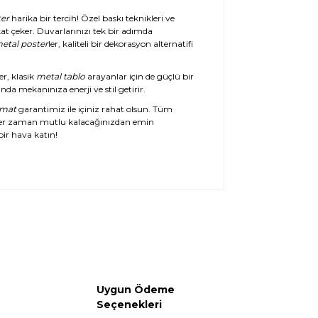
er
harika bir tercih! Özel baskı teknikleri ve
at çeker. Duvarlarınızı tek bir adımda
etal poster
ler, kaliteli bir dekorasyon alternatifi
er, klasik
metal tablo
arayanlar için de güçlü bir
da mekanınıza enerji ve stil getirir.
imat
garantimiz ile içiniz rahat olsun. Tüm
her zaman mutlu kalacağınızdan emin
ir hava katın!
Uygun Ödeme
Seçenekleri