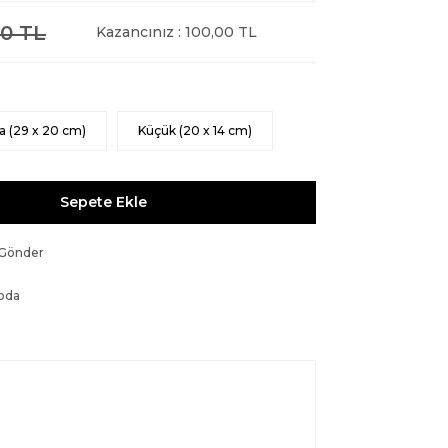
0 TL
Kazancınız : 100,00 TL
a (29 x 20 cm)
Küçük (20 x 14 cm)
Sepete Ekle
 Gönder
oda