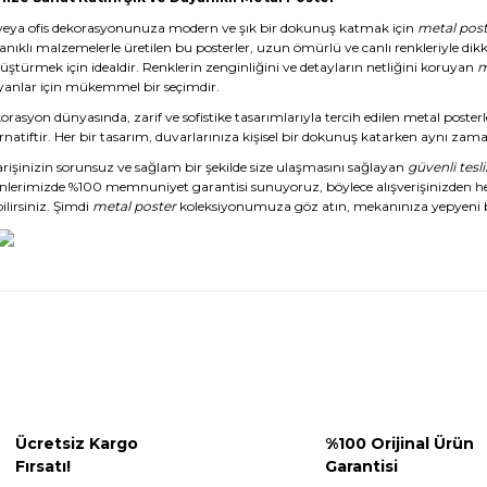
veya ofis dekorasyonunuza modern ve şık bir dokunuş katmak için
metal post
anıklı malzemelerle üretilen bu posterler, uzun ömürlü ve canlı renkleriyle dikk
üştürmek için idealdir. Renklerin zenginliğini ve detayların netliğini koruyan
m
yanlar için mükemmel bir seçimdir.
rasyon dünyasında, zarif ve sofistike tasarımlarıyla tercih edilen metal posterl
rnatiftir. Her bir tasarım, duvarlarınıza kişisel bir dokunuş katarken aynı zaman
arişinizin sorunsuz ve sağlam bir şekilde size ulaşmasını sağlayan
güvenli tesl
nlerimizde %100 memnuniyet garantisi sunuyoruz, böylece alışverişinizden 
ilirsiniz. Şimdi
metal poster
koleksiyonumuza göz atın, mekanınıza yepyeni b
Ücretsiz Kargo
%100 Orijinal Ürün
Fırsatı!
Garantisi