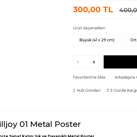
300,00 TL
400,0
Ürün Seçenekleri
Büyük (41 x 29 cm)
Ort
Favorilerime Ekle
Arkadaşına
Hızlı Gönderi
5 Günde Karg
illjoy 01 Metal Poster
nize Sanat Katın: Şık ve Dayanıklı Metal Poster