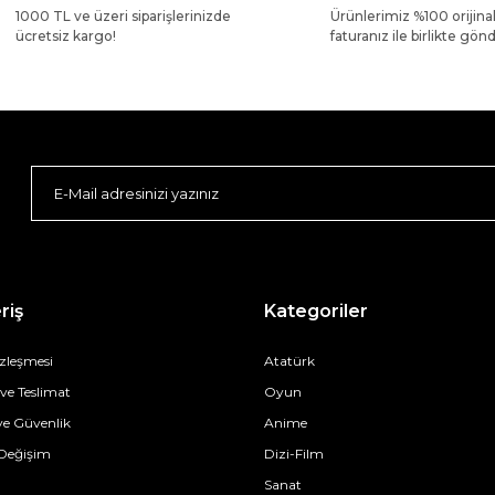
1000 TL ve üzeri siparişlerinizde
Ürünlerimiz %100 orijina
ücretsiz kargo!
faturanız ile birlikte gönde
riş
Kategoriler
özleşmesi
Atatürk
e Teslimat
Oyun
 ve Güvenlik
Anime
 Değişim
Dizi-Film
Sanat