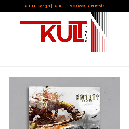
100 TL Kargo | 1000 TL ve Üzeri Ücretsiz!