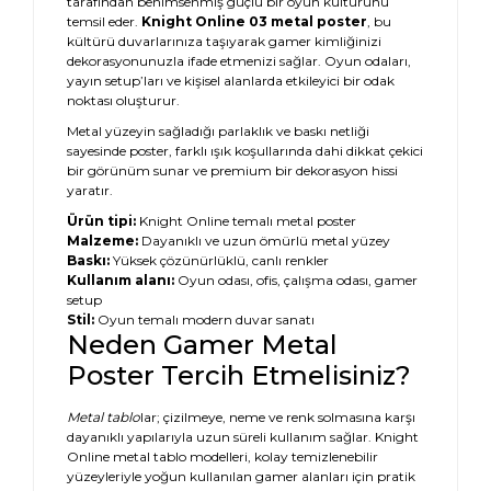
tarafından benimsenmiş güçlü bir oyun kültürünü
temsil eder.
Knight Online 03 metal poster
, bu
kültürü duvarlarınıza taşıyarak gamer kimliğinizi
dekorasyonunuzla ifade etmenizi sağlar. Oyun odaları,
yayın setup’ları ve kişisel alanlarda etkileyici bir odak
noktası oluşturur.
Metal yüzeyin sağladığı parlaklık ve baskı netliği
sayesinde poster, farklı ışık koşullarında dahi dikkat çekici
bir görünüm sunar ve premium bir dekorasyon hissi
yaratır.
Ürün tipi:
Knight Online temalı metal poster
Malzeme:
Dayanıklı ve uzun ömürlü metal yüzey
Baskı:
Yüksek çözünürlüklü, canlı renkler
Kullanım alanı:
Oyun odası, ofis, çalışma odası, gamer
setup
Stil:
Oyun temalı modern duvar sanatı
Neden Gamer Metal
Poster Tercih Etmelisiniz?
Metal tablo
lar; çizilmeye, neme ve renk solmasına karşı
dayanıklı yapılarıyla uzun süreli kullanım sağlar. Knight
Online metal tablo modelleri, kolay temizlenebilir
yüzeyleriyle yoğun kullanılan gamer alanları için pratik