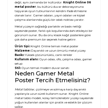
değil, aynı zamanda bir kültürdür.
Knight Online 06
metal poster
, bu kültürü duvar dekorasyonuna
taşıyarak oyun tutkunlarının kendini ifade etmesine
olanak tanır. Gamer odaları, yayın odaları ve kişisel
çalışma alanlarında güçlü bir odak noktası yaratır.
Metal yüzeyin sağladığı parlaklık ve baskı netliği
sayesinde poster, farklı ışık koşullarında dahi etkileyici bir
görünüm sunar. Bu da onu klasik kağıt posterlere göre
çok daha premium bir seçenek haline getirir.
Ürün tipi:
Knight Online temalı metal poster
Malzeme:
Dayanıklı ve uzun ömürlü metal yüzey
Baskı:
Yüksek çözünürlüklü, canlı renkler
Kullanım alanı:
Oyun odası, ofis, çalışma odası, gamer
setup
Stil:
Oyun temalı modern duvar sanatı
Neden Gamer Metal
Poster Tercih Etmelisiniz?
Metal tablo
lar, çizilmeye ve solmaya karşı dayanıklı
yapılarıyla uzun süreli kullanım sunar. Knight Online
metal tablo modeli, kolay temizlenebilir yüzeyi sayesinde
yoğun kullanılan alanlar için pratik ve estetik bir çözüm
sağlar.