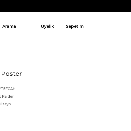
Arama
Üyelik
Sepetim
 Poster
YT5FCAH
 Raider
Dizayn