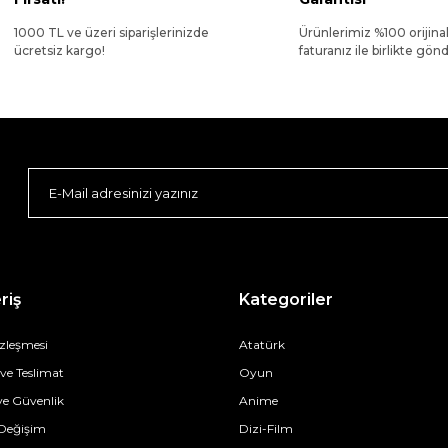
1000 TL ve üzeri siparişlerinizde
Ürünlerimiz %100 orijina
ücretsiz kargo!
faturanız ile birlikte gönde
riş
Kategoriler
özleşmesi
Atatürk
e Teslimat
Oyun
 ve Güvenlik
Anime
 Değişim
Dizi-Film