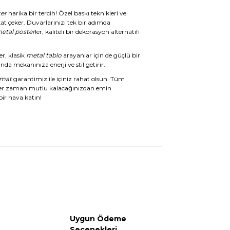
er
harika bir tercih! Özel baskı teknikleri ve
at çeker. Duvarlarınızı tek bir adımda
etal poster
ler, kaliteli bir dekorasyon alternatifi
er, klasik
metal tablo
arayanlar için de güçlü bir
da mekanınıza enerji ve stil getirir.
imat
garantimiz ile içiniz rahat olsun. Tüm
her zaman mutlu kalacağınızdan emin
ir hava katın!
Uygun Ödeme
Seçenekleri