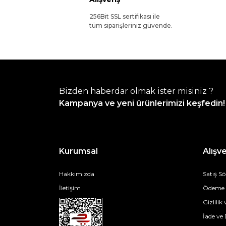
256Bit SSL sertifikası ile
tüm siparişleriniz güvende.
Bizden haberdar olmak ister misiniz ?
Kampanya ve yeni ürünlerimizi keşfedin!
Kurumsal
Alışve
Hakkımızda
Satış S
İletişim
Ödeme v
Gizlilik
İade ve