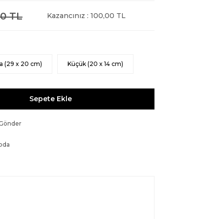
0 TL
Kazancınız : 100,00 TL
a (29 x 20 cm)
Küçük (20 x 14 cm)
Sepete Ekle
 Gönder
oda