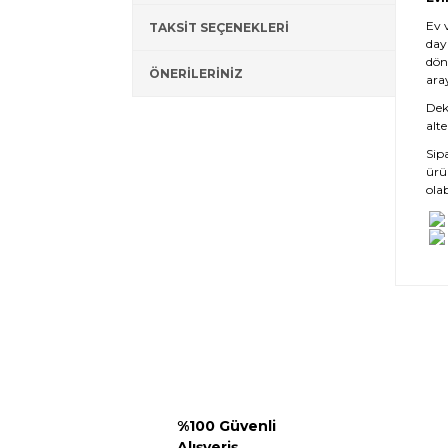
Ev 
TAKSİT SEÇENEKLERİ
day
dön
ÖNERİLERİNİZ
ara
Deko
alte
Sip
ürü
olab
%100 Güvenli
Alışveriş