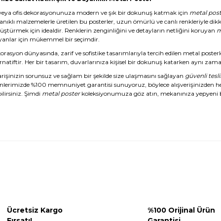
veya ofis dekorasyonunuza modern ve şık bir dokunuş katmak için
metal post
anıklı malzemelerle üretilen bu posterler, uzun ömürlü ve canlı renkleriyle dikk
üştürmek için idealdir. Renklerin zenginliğini ve detayların netliğini koruyan
m
yanlar için mükemmel bir seçimdir.
rasyon dünyasında, zarif ve sofistike tasarımlarıyla tercih edilen metal posterl
rnatiftir. Her bir tasarım, duvarlarınıza kişisel bir dokunuş katarken aynı zaman
arişinizin sorunsuz ve sağlam bir şekilde size ulaşmasını sağlayan
güvenli tesl
nlerimizde %100 memnuniyet garantisi sunuyoruz, böylece alışverişinizden 
ilirsiniz. Şimdi
metal poster
koleksiyonumuza göz atın, mekanınıza yepyeni b
Ücretsiz Kargo
%100 Orijinal Ürün
Fırsatı!
Garantisi