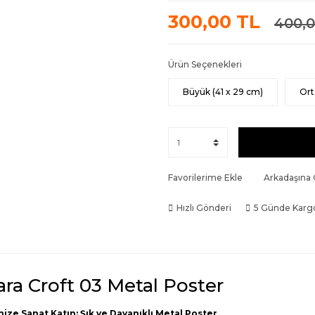
300,00 TL
400,0
Ürün Seçenekleri
Büyük (41 x 29 cm)
Ort
Favorilerime Ekle
Arkadaşına
Hızlı Gönderi
5 Günde Karg
ara Croft 03 Metal Poster
nize Sanat Katın: Şık ve Dayanıklı Metal Poster