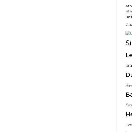
Att
isti
hem
Güve
S
Le
Ürü
D
Hayı
Ba
Özel
H
Evet