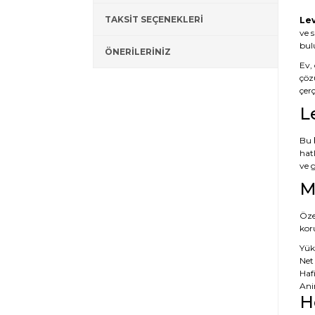
TAKSİT SEÇENEKLERİ
Lev
ve 
bul
ÖNERİLERİNİZ
Ev,
çözü
çer
L
Bu
hatl
ve 
M
Özel
koru
Yük
Net 
Hafi
Ani
H