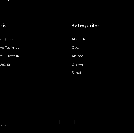
riş
Kategoriler
özleşmesi
Atatürk
e Teslimat
Oyun
 ve Güvenlik
Anime
 Değişim
Dizi-Film
Sanat
dır.