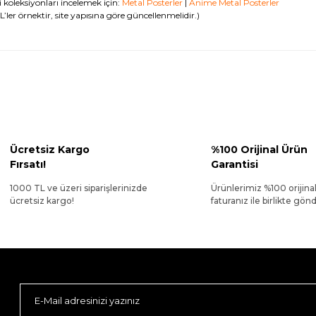
li koleksiyonları incelemek için:
Metal Posterler
|
Anime Metal Posterler
’ler örnektir, site yapısına göre güncellenmelidir.)
Ücretsiz Kargo
%100 Orijinal Ürün
Fırsatı!
Garantisi
1000 TL ve üzeri siparişlerinizde
Ürünlerimiz %100 orijina
ücretsiz kargo!
faturanız ile birlikte gönde