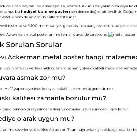
ack on Titan hayranı bir arkadaşınıza, anime tutkunu bir yakınınıza veya kol
yorsanız, bu
hediyelik anime posteri
son derece doğru bir tercihtir. Doğum 
 estetik hem de anlamlı bir alternatif sunar.
nli teslimat ve %100 memnuniyet garantisi ile siparişiniz sorunsuz şekilde adres
ık Sorulan Sorular
vi Ackerman metal poster hangi malzemede
n, uzun ömürlü ve dayanıklı kullanım sunan yüksek kaliteli metal malzemeden
uvara asmak zor mu?
r. Hafif yapısı sayesinde kolayca asılabilir, ek montaj gerektirmez.
skı kalitesi zamanla bozulur mu?
 baskı teknolojisi sayesinde renkler ve detaylar uzun süre canlılığını korur.
ediye olarak uygun mu?
, anime severler ve özellikle Attack on Titan hayranları için oldukça ideal bir he