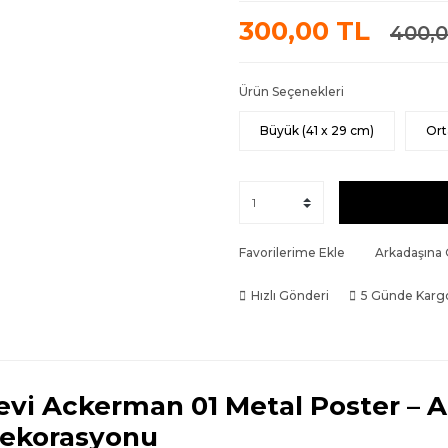
300,00 TL
400,0
Ürün Seçenekleri
Büyük (41 x 29 cm)
Ort
Favorilerime Ekle
Arkadaşına
Hızlı Gönderi
5 Günde Karg
evi Ackerman 01 Metal Poster – 
ekorasyonu