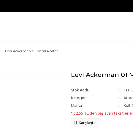
n
Levi Ackerman 01 Metal Poster
Levi Ackerman 01 M
Stok Kodu
THT
Kategori
Attac
Marka
Kült 
* 32,55 TL den başlayan taksitlerle!
Karşılaştır