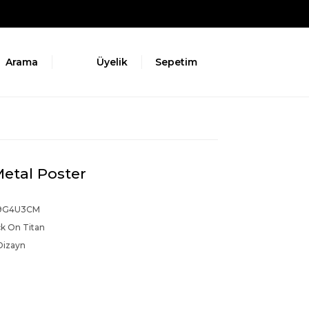
Arama
Üyelik
Sepetim
etal Poster
9G4U3CM
k On Titan
Dizayn