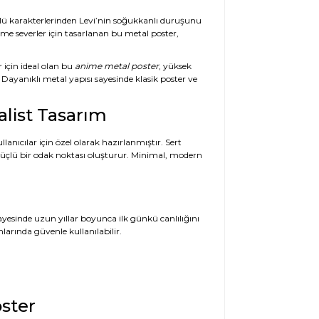
çlü karakterlerinden Levi’nin soğukkanlı duruşunu
e severler için tasarlanan bu metal poster,
 için ideal olan bu
anime metal poster
, yüksek
 Dayanıklı metal yapısı sayesinde klasik poster ve
list Tasarım
lanıcılar için özel olarak hazırlanmıştır. Sert
güçlü bir odak noktası oluşturur. Minimal, modern
sayesinde uzun yıllar boyunca ilk günkü canlılığını
larında güvenle kullanılabilir.
ster