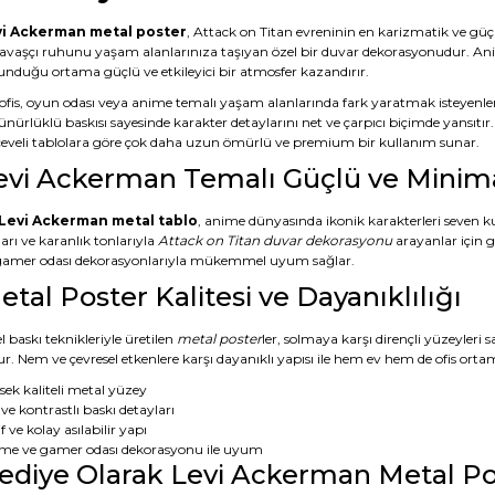
i Ackerman metal poster
, Attack on Titan evreninin en karizmatik ve gü
savaşçı ruhunu yaşam alanlarınıza taşıyan özel bir duvar dekorasyonudur. Anim
unduğu ortama güçlü ve etkileyici bir atmosfer kazandırır.
 ofis, oyun odası veya anime temalı yaşam alanlarında fark yaratmak isteyenler
nürlüklü baskısı sayesinde karakter detaylarını net ve çarpıcı biçimde yansıtır.
çeveli tablolara göre çok daha uzun ömürlü ve premium bir kullanım sunar.
evi Ackerman Temalı Güçlü ve Minima
Levi Ackerman metal tablo
, anime dünyasında ikonik karakterleri seven kul
arı ve karanlık tonlarıyla
Attack on Titan duvar dekorasyonu
arayanlar için 
gamer odası dekorasyonlarıyla mükemmel uyum sağlar.
etal Poster Kalitesi ve Dayanıklılığı
 baskı teknikleriyle üretilen
metal poster
ler, solmaya karşı dirençli yüzeyleri 
r. Nem ve çevresel etkenlere karşı dayanıklı yapısı ile hem ev hem de ofis ortam
sek kaliteli metal yüzey
ve kontrastlı baskı detayları
f ve kolay asılabilir yapı
me ve gamer odası dekorasyonu ile uyum
ediye Olarak Levi Ackerman Metal Po