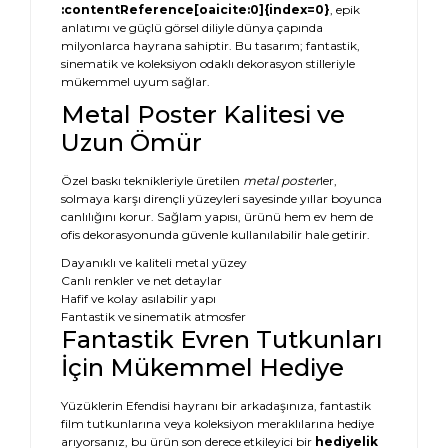
:contentReference[oaicite:0]{index=0}
, epik
anlatımı ve güçlü görsel diliyle dünya çapında
milyonlarca hayrana sahiptir. Bu tasarım; fantastik,
sinematik ve koleksiyon odaklı dekorasyon stilleriyle
mükemmel uyum sağlar.
Metal Poster Kalitesi ve
Uzun Ömür
Özel baskı teknikleriyle üretilen
metal poster
ler,
solmaya karşı dirençli yüzeyleri sayesinde yıllar boyunca
canlılığını korur. Sağlam yapısı, ürünü hem ev hem de
ofis dekorasyonunda güvenle kullanılabilir hale getirir.
Dayanıklı ve kaliteli metal yüzey
Canlı renkler ve net detaylar
Hafif ve kolay asılabilir yapı
Fantastik ve sinematik atmosfer
Fantastik Evren Tutkunları
İçin Mükemmel Hediye
Yüzüklerin Efendisi hayranı bir arkadaşınıza, fantastik
film tutkunlarına veya koleksiyon meraklılarına hediye
arıyorsanız, bu ürün son derece etkileyici bir
hediyelik