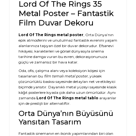
Lord Of The Rings 35
Metal Poster – Fantastik
Film Duvar Dekoru
Lord Of The Rings metal poster
, Orta Dünya’nın
epik atmosferini ve unutulmaz fantastik evrenini yaşam
alanlarınıza taşıyan özel bir duvar dekorudur. Efsanevi
hikâyesi, karakterleri ve görsel dünyasıyla sinema
tarihine damga vuran bu evren, dekorasyonunuza
güçlü ve zamansız bir hava katar.
Oda, ofis, çalışma alanı veya koleksiyon köşesi için
tasarlanan bu
film temalı metal poster
, yüksek
çözünürlüklü baskısı sayesinde detayları net ve etkileyici
biçimde yansıtır. Dayanıklı metal yüzeyi sayesinde klasik
kâğıt posterlere kıyasla çok daha uzun ömürlüdür. Aynı
zamanda
Lord Of The Rings metal tablo
arayanlar
için de prestijli bir alternatiftir.
Orta Dünya’nın Büyüsünü
Yansıtan Tasarım
Fantastik sinemanın en ikonik yapımlarından biri olan