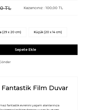
0 TL
Kazancınız : 100,00 TL
a (29 x 20 cm)
Küçük (20 x 14 cm)
Sepete Ekle
 Gönder
 Fantastik Film Duvar
maz fantastik evrenini yaşam alanlarınıza
sıyla sinema tarihine damga vuran bu evren,