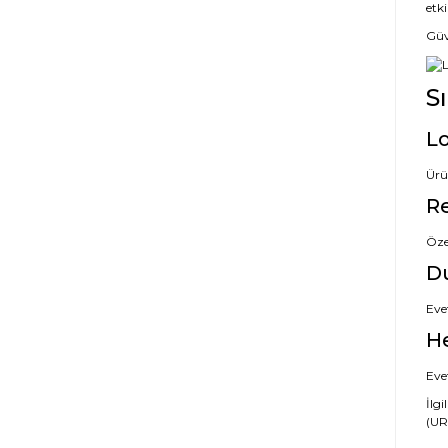
etki
Güve
S
Lo
Ürü
Re
Özel
D
Evet
H
Evet
İlgi
(URL