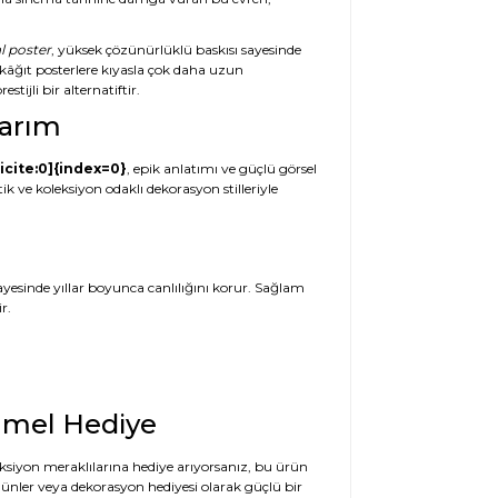
l poster
, yüksek çözünürlüklü baskısı sayesinde
k kâğıt posterlere kıyasla çok daha uzun
stijli bir alternatiftir.
sarım
cite:0]{index=0}
, epik anlatımı ve güçlü görsel
k ve koleksiyon odaklı dekorasyon stilleriyle
sayesinde yıllar boyunca canlılığını korur. Sağlam
r.
mmel Hediye
eksiyon meraklılarına hediye arıyorsanız, bu ürün
nler veya dekorasyon hediyesi olarak güçlü bir