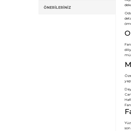
dek
ÖNERİLERİNİZ
Oda
deta
ömü
O
Fan
dili
mük
M
Özel
yap
Day
Canl
Hafi
Fan
F
Yüz
son 