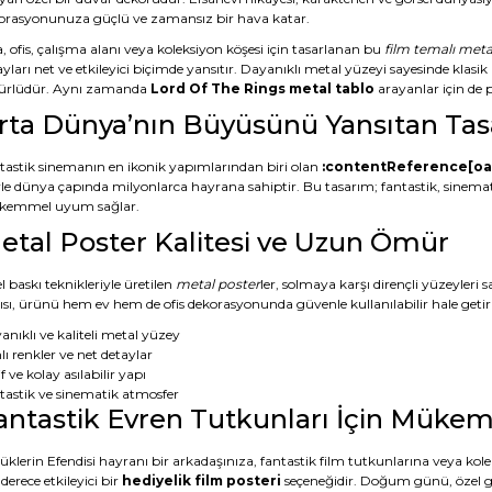
orasyonunuza güçlü ve zamansız bir hava katar.
, ofis, çalışma alanı veya koleksiyon köşesi için tasarlanan bu
film temalı meta
yları net ve etkileyici biçimde yansıtır. Dayanıklı metal yüzeyi sayesinde klasi
rlüdür. Aynı zamanda
Lord Of The Rings metal tablo
arayanlar için de pre
rta Dünya’nın Büyüsünü Yansıtan Ta
tastik sinemanın en ikonik yapımlarından biri olan
:contentReference[oai
yle dünya çapında milyonlarca hayrana sahiptir. Bu tasarım; fantastik, sinemati
emmel uyum sağlar.
etal Poster Kalitesi ve Uzun Ömür
 baskı teknikleriyle üretilen
metal poster
ler, solmaya karşı dirençli yüzeyleri 
ısı, ürünü hem ev hem de ofis dekorasyonunda güvenle kullanılabilir hale getiri
anıklı ve kaliteli metal yüzey
ı renkler ve net detaylar
f ve kolay asılabilir yapı
tastik ve sinematik atmosfer
antastik Evren Tutkunları İçin Müke
üklerin Efendisi hayranı bir arkadaşınıza, fantastik film tutkunlarına veya kol
derece etkileyici bir
hediyelik film posteri
seçeneğidir. Doğum günü, özel gü