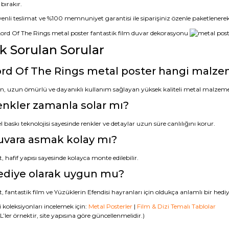
 bırakır.
nli teslimat ve %100 memnuniyet garantisi ile siparişiniz özenle paketlenerek a
ık Sorulan Sorular
rd Of The Rings metal poster hangi malze
n, uzun ömürlü ve dayanıklı kullanım sağlayan yüksek kaliteli metal malzeme
nkler zamanla solar mı?
 baskı teknolojisi sayesinde renkler ve detaylar uzun süre canlılığını korur.
uvara asmak kolay mı?
, hafif yapısı sayesinde kolayca monte edilebilir.
ediye olarak uygun mu?
, fantastik film ve Yüzüklerin Efendisi hayranları için oldukça anlamlı bir hediy
li koleksiyonları incelemek için:
Metal Posterler
|
Film & Dizi Temalı Tablolar
’ler örnektir, site yapısına göre güncellenmelidir.)