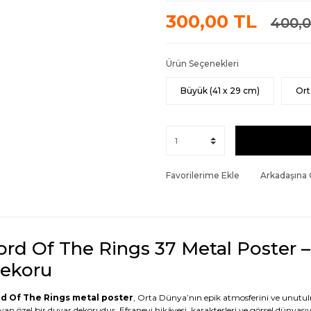
300,00 TL
400,0
Ürün Seçenekleri
Büyük (41 x 29 cm)
Ort
Favorilerime Ekle
Arkadaşına
ord Of The Rings 37 Metal Poster –
ekoru
d Of The Rings metal poster
, Orta Dünya’nın epik atmosferini ve unutul
ıyan özel bir duvar dekorudur. Efsanevi hikâyesi, karakterleri ve görsel dünya