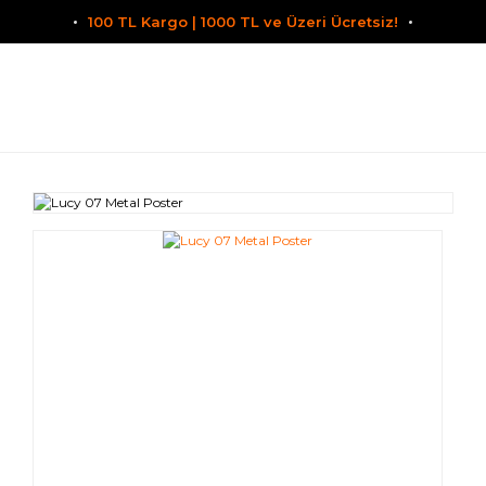
100 TL Kargo | 1000 TL ve Üzeri Ücretsiz!