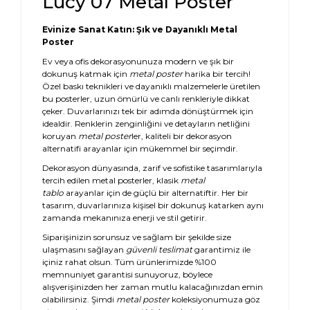
Lucy 07 Metal Poster
Evinize Sanat Katın: Şık ve Dayanıklı Metal
Poster
Ev veya ofis dekorasyonunuza modern ve şık bir
dokunuş katmak için
metal poster
harika bir tercih!
Özel baskı teknikleri ve dayanıklı malzemelerle üretilen
bu posterler, uzun ömürlü ve canlı renkleriyle dikkat
çeker. Duvarlarınızı tek bir adımda dönüştürmek için
idealdir. Renklerin zenginliğini ve detayların netliğini
koruyan
metal poster
ler, kaliteli bir dekorasyon
alternatifi arayanlar için mükemmel bir seçimdir.
Dekorasyon dünyasında, zarif ve sofistike tasarımlarıyla
tercih edilen metal posterler, klasik
metal
tablo
arayanlar için de güçlü bir alternatiftir. Her bir
tasarım, duvarlarınıza kişisel bir dokunuş katarken aynı
zamanda mekanınıza enerji ve stil getirir.
Siparişinizin sorunsuz ve sağlam bir şekilde size
ulaşmasını sağlayan
güvenli teslimat
garantimiz ile
içiniz rahat olsun. Tüm ürünlerimizde %100
memnuniyet garantisi sunuyoruz, böylece
alışverişinizden her zaman mutlu kalacağınızdan emin
olabilirsiniz. Şimdi
metal poster
koleksiyonumuza göz