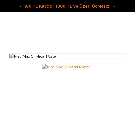
100 TL Kargo | 1000 TL ve Üzeri Ücretsiz!