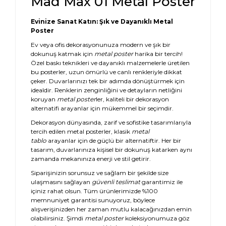
Mad Max 01 Metal Poster
Evinize Sanat Katın: Şık ve Dayanıklı Metal
Poster
Ev veya ofis dekorasyonunuza modern ve şık bir
dokunuş katmak için
metal poster
harika bir tercih!
Özel baskı teknikleri ve dayanıklı malzemelerle üretilen
bu posterler, uzun ömürlü ve canlı renkleriyle dikkat
çeker. Duvarlarınızı tek bir adımda dönüştürmek için
idealdir. Renklerin zenginliğini ve detayların netliğini
koruyan
metal poster
ler, kaliteli bir dekorasyon
alternatifi arayanlar için mükemmel bir seçimdir.
Dekorasyon dünyasında, zarif ve sofistike tasarımlarıyla
tercih edilen metal posterler, klasik
metal
tablo
arayanlar için de güçlü bir alternatiftir. Her bir
tasarım, duvarlarınıza kişisel bir dokunuş katarken aynı
zamanda mekanınıza enerji ve stil getirir.
Siparişinizin sorunsuz ve sağlam bir şekilde size
ulaşmasını sağlayan
güvenli teslimat
garantimiz ile
içiniz rahat olsun. Tüm ürünlerimizde %100
memnuniyet garantisi sunuyoruz, böylece
alışverişinizden her zaman mutlu kalacağınızdan emin
olabilirsiniz. Şimdi
metal poster
koleksiyonumuza göz