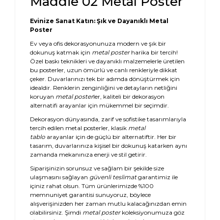
Maddie 02 Metal Poster
Evinize Sanat Katın: Şık ve Dayanıklı Metal
Poster
Ev veya ofis dekorasyonunuza modern ve şık bir
dokunuş katmak için
metal poster
harika bir tercih!
Özel baskı teknikleri ve dayanıklı malzemelerle üretilen
bu posterler, uzun ömürlü ve canlı renkleriyle dikkat
çeker. Duvarlarınızı tek bir adımda dönüştürmek için
idealdir. Renklerin zenginliğini ve detayların netliğini
koruyan
metal poster
ler, kaliteli bir dekorasyon
alternatifi arayanlar için mükemmel bir seçimdir.
Dekorasyon dünyasında, zarif ve sofistike tasarımlarıyla
tercih edilen metal posterler, klasik
metal
tablo
arayanlar için de güçlü bir alternatiftir. Her bir
tasarım, duvarlarınıza kişisel bir dokunuş katarken aynı
zamanda mekanınıza enerji ve stil getirir.
Siparişinizin sorunsuz ve sağlam bir şekilde size
ulaşmasını sağlayan
güvenli teslimat
garantimiz ile
içiniz rahat olsun. Tüm ürünlerimizde %100
memnuniyet garantisi sunuyoruz, böylece
alışverişinizden her zaman mutlu kalacağınızdan emin
olabilirsiniz. Şimdi
metal poster
koleksiyonumuza göz