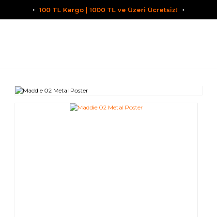
100 TL Kargo | 1000 TL ve Üzeri Ücretsiz!