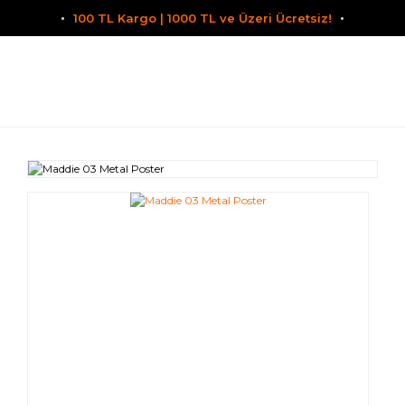
100 TL Kargo | 1000 TL ve Üzeri Ücretsiz!