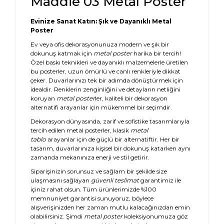
Maddie 03 Metal Poster
Evinize Sanat Katın: Şık ve Dayanıklı Metal
Poster
Ev veya ofis dekorasyonunuza modern ve şık bir
dokunuş katmak için
metal poster
harika bir tercih!
Özel baskı teknikleri ve dayanıklı malzemelerle üretilen
bu posterler, uzun ömürlü ve canlı renkleriyle dikkat
çeker. Duvarlarınızı tek bir adımda dönüştürmek için
idealdir. Renklerin zenginliğini ve detayların netliğini
koruyan
metal poster
ler, kaliteli bir dekorasyon
alternatifi arayanlar için mükemmel bir seçimdir.
Dekorasyon dünyasında, zarif ve sofistike tasarımlarıyla
tercih edilen metal posterler, klasik
metal
tablo
arayanlar için de güçlü bir alternatiftir. Her bir
tasarım, duvarlarınıza kişisel bir dokunuş katarken aynı
zamanda mekanınıza enerji ve stil getirir.
Siparişinizin sorunsuz ve sağlam bir şekilde size
ulaşmasını sağlayan
güvenli teslimat
garantimiz ile
içiniz rahat olsun. Tüm ürünlerimizde %100
memnuniyet garantisi sunuyoruz, böylece
alışverişinizden her zaman mutlu kalacağınızdan emin
olabilirsiniz. Şimdi
metal poster
koleksiyonumuza göz