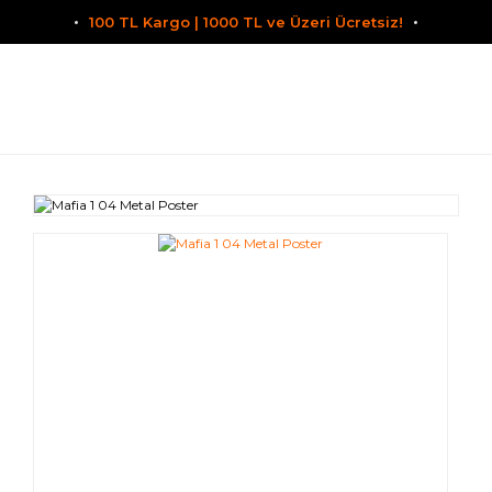
100 TL Kargo | 1000 TL ve Üzeri Ücretsiz!