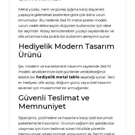
Metal yüzey, nem ve güneş ışığına karşı dayanıklı
yapısıyla geleneksel posterlere göre çok daha uzun
ömürlüdür. Bu nedenle Zed 10 metal poster modeli,
uzun vadeli dekorasyon düşünen kullanıcılar için ideal
bir seçimdir. Kolay temizlenebilir yüzeyi sayesinde ev ve
ofis ortamlarında pratik bir kullanım deneyimi sunar.
Hediyelik Modern Tasarım
Ürünü
Şık, modern ve karakteristik tasarımı sayesinde Zed 10
modeli, sevdiklerinize özel günlerde verebileceğiniz
estetik bir
hediyelik metal tablo
seçeneği sunar. Yeni
ev hediyesi, ofis açılışı, doğum günü veya özel tasarım
sevenler için mükemmel bir armağandır.
Güvenli Teslimat ve
Memnuniyet
Siparişiniz, çizilmelere ve hasarlara karşı özel korumalı
paketleme ile hazırlanır. Ürünün sağlam bir şekilde size
ulaşması için tüm teslimat süreci titizlikle yönetilir.
Memnuniyet odaklı hizmet anlayışımız ile Zed 10 metal