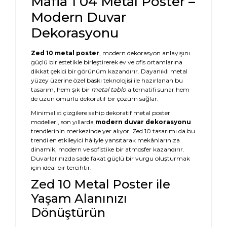
Mafia 1 04 Metal Poster –
Modern Duvar
Dekorasyonu
Zed 10 metal poster
, modern dekorasyon anlayışını
güçlü bir estetikle birleştirerek ev ve ofis ortamlarına
dikkat çekici bir görünüm kazandırır. Dayanıklı metal
yüzey üzerine özel baskı teknolojisi ile hazırlanan bu
tasarım, hem şık bir
metal tablo
alternatifi sunar hem
de uzun ömürlü dekoratif bir çözüm sağlar.
Minimalist çizgilere sahip dekoratif metal poster
modelleri, son yıllarda
modern duvar dekorasyonu
trendlerinin merkezinde yer alıyor. Zed 10 tasarımı da bu
trendi en etkileyici hâliyle yansıtarak mekânlarınıza
dinamik, modern ve sofistike bir atmosfer kazandırır.
Duvarlarınızda sade fakat güçlü bir vurgu oluşturmak
için ideal bir tercihtir.
Zed 10 Metal Poster ile
Yaşam Alanınızı
Dönüştürün