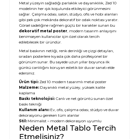
Metal yüzeyin sağladığı parlaklık ve dayanıklılık, Zed 10
modelinin her ışık koşulunda etkileyici görünmesini
sağlar. Çalışma odası, salon, stüdyo, ofis ve hobi alanları
gibi pek çok mekânda dekoratif bir odak noktası yaratır.
Görsel sadeliğine rağmen güçlü bir karakter sunan bu
dekoratif metal poster
, modern tasarım anlayışını
benimseyen kullanıcılar için özel olarak tercih
edilebilecek bir üründür.
Metal baskının netliği, renk derinliği ve çizgi detayları,
sıradan posterlere kıyasla çok daha profesyonel bir
görünüm sunar. Bu sayede uzun yıllar boyunca ilk
günkü canlılığını koruyan estetik bir duvar sanatı elde
edersiniz.
Ürün tipi:
Zed 10 modern tasarımlı metal poster
Malzeme:
Dayanıklı metal yüzey, yüksek kalite
kaplama
Baskı teknolojisi:
Canlı ve net görüntü sunan özel
baskı tekniği
Kullanım alanı:
Ev, ofis, çalışma odası, stüdyo ve duvar
dekorasyonu gereken tüm alanlar
Stil:
Minimalist – modern dekorasyon uyumlu
Neden Metal Tablo Tercih
Etmelisiniz?