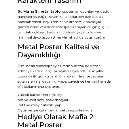
Karakterli Tasarım
Bu
Mafia 2 metal tablo
, suç temalı oyunları ve klasik
gangster estetiğini seven kullanıcılar için özel olarak
hazırlanmıştır. Koyu tonları ve dramatik havasıyla
gamer odası duvar dekorasyonu
arayanlar için güçlü
bir odak noktası oluşturur. Endüstriyel, modern ve
minimal dekorasyon stilleriyle rahatlıkla uyum sağlar.
Metal Poster Kalitesi ve
Dayanıklılığı
Özel baskı teknolojileriyle üretilen
metal poster
ler,
solmaya karşı dirençli yüzeyleri sayesinde uzun yıllar
boyunca ilk günkü canlılığını korur. Nem ve çevresel
etkenlere karşı dayanıklı yapısı sayesinde hem ev hem de
ofis kullanımına uygundur.
Yüksek kaliteli metal yüzey
Net ve kontrastlı baskı detayları
Hafif ve kolay asılabilir yapı
Oyun ve gangster temalı dekorasyonla uyum
Hediye Olarak Mafia 2
Metal Poster