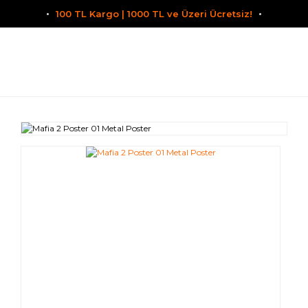
100 TL Kargo | 1000 TL ve Üzeri Ücretsiz!