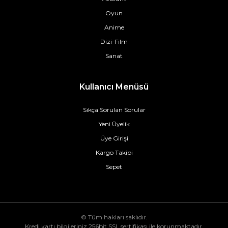
Oyun
Anime
Dizi-Film
Sanat
Kullanıcı Menüsü
Sıkça Sorulan Sorular
Yeni Üyelik
Üye Girişi
Kargo Takibi
Sepet
© Tüm hakları saklıdır.
Kredi kartı bilgileriniz 256bit SSL sertifikası ile korunmaktadır.