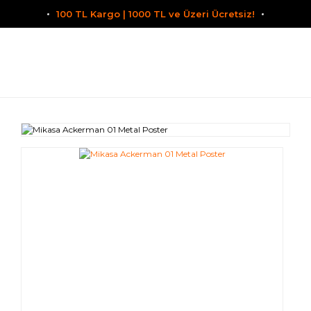
100 TL Kargo | 1000 TL ve Üzeri Ücretsiz!