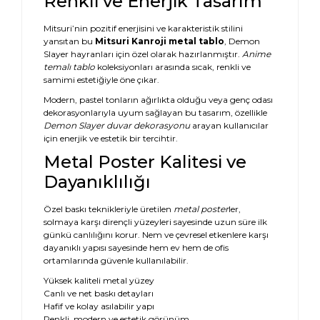
Renkli ve Enerjik Tasarım
Mitsuri’nin pozitif enerjisini ve karakteristik stilini
yansıtan bu
Mitsuri Kanroji metal tablo
, Demon
Slayer hayranları için özel olarak hazırlanmıştır.
Anime
temalı tablo
koleksiyonları arasında sıcak, renkli ve
samimi estetiğiyle öne çıkar.
Modern, pastel tonların ağırlıkta olduğu veya genç odası
dekorasyonlarıyla uyum sağlayan bu tasarım, özellikle
Demon Slayer duvar dekorasyonu
arayan kullanıcılar
için enerjik ve estetik bir tercihtir.
Metal Poster Kalitesi ve
Dayanıklılığı
Özel baskı teknikleriyle üretilen
metal poster
ler,
solmaya karşı dirençli yüzeyleri sayesinde uzun süre ilk
günkü canlılığını korur. Nem ve çevresel etkenlere karşı
dayanıklı yapısı sayesinde hem ev hem de ofis
ortamlarında güvenle kullanılabilir.
Yüksek kaliteli metal yüzey
Canlı ve net baskı detayları
Hafif ve kolay asılabilir yapı
Renkli, modern ve estetik görünüm