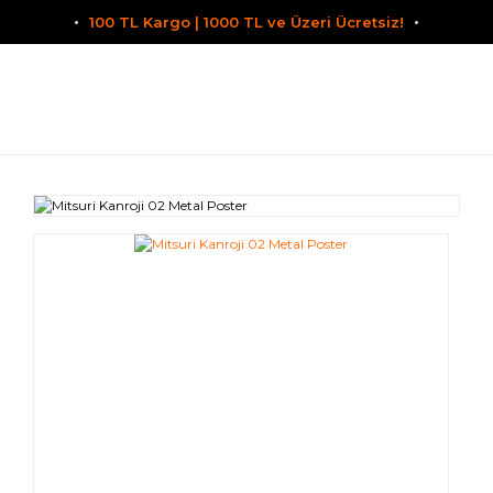
100 TL Kargo | 1000 TL ve Üzeri Ücretsiz!