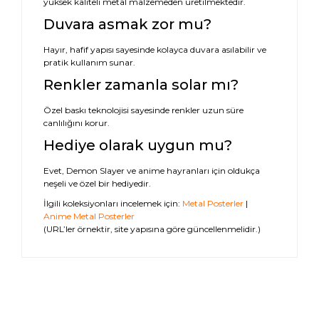
yüksek kaliteli metal malzemeden üretilmektedir.
Duvara asmak zor mu?
Hayır, hafif yapısı sayesinde kolayca duvara asılabilir ve
pratik kullanım sunar.
Renkler zamanla solar mı?
Özel baskı teknolojisi sayesinde renkler uzun süre
canlılığını korur.
Hediye olarak uygun mu?
Evet, Demon Slayer ve anime hayranları için oldukça
neşeli ve özel bir hediyedir.
İlgili koleksiyonları incelemek için:
Metal Posterler
|
Anime Metal Posterler
(URL’ler örnektir, site yapısına göre güncellenmelidir.)