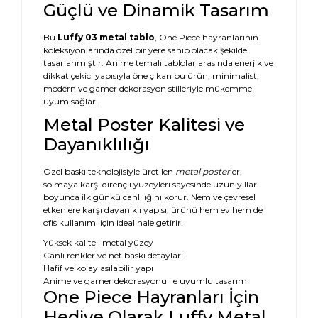
Güçlü ve Dinamik Tasarım
Bu
Luffy 03 metal tablo
, One Piece hayranlarının
koleksiyonlarında özel bir yere sahip olacak şekilde
tasarlanmıştır. Anime temalı tablolar arasında enerjik ve
dikkat çekici yapısıyla öne çıkan bu ürün, minimalist,
modern ve gamer dekorasyon stilleriyle mükemmel
uyum sağlar.
Metal Poster Kalitesi ve
Dayanıklılığı
Özel baskı teknolojisiyle üretilen
metal poster
ler,
solmaya karşı dirençli yüzeyleri sayesinde uzun yıllar
boyunca ilk günkü canlılığını korur. Nem ve çevresel
etkenlere karşı dayanıklı yapısı, ürünü hem ev hem de
ofis kullanımı için ideal hale getirir.
Yüksek kaliteli metal yüzey
Canlı renkler ve net baskı detayları
Hafif ve kolay asılabilir yapı
Anime ve gamer dekorasyonu ile uyumlu tasarım
One Piece Hayranları İçin
Hediye Olarak Luffy Metal