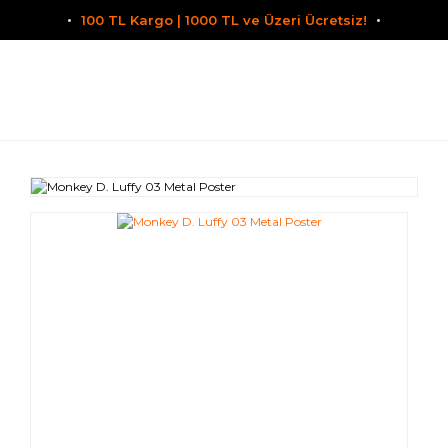
100 TL Kargo | 1000 TL ve Üzeri Ücretsiz!