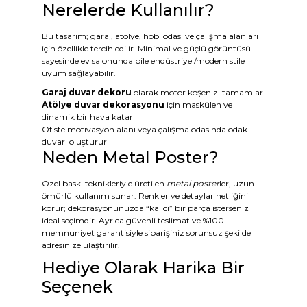
Nerelerde Kullanılır?
Bu tasarım; garaj, atölye, hobi odası ve çalışma alanları
için özellikle tercih edilir. Minimal ve güçlü görüntüsü
sayesinde ev salonunda bile endüstriyel/modern stile
uyum sağlayabilir.
Garaj duvar dekoru
olarak motor köşenizi tamamlar
Atölye duvar dekorasyonu
için maskülen ve
dinamik bir hava katar
Ofiste motivasyon alanı veya çalışma odasında odak
duvarı oluşturur
Neden Metal Poster?
Özel baskı teknikleriyle üretilen
metal poster
ler, uzun
ömürlü kullanım sunar. Renkler ve detaylar netliğini
korur; dekorasyonunuzda “kalıcı” bir parça isterseniz
ideal seçimdir. Ayrıca güvenli teslimat ve %100
memnuniyet garantisiyle siparişiniz sorunsuz şekilde
adresinize ulaştırılır.
Hediye Olarak Harika Bir
Seçenek