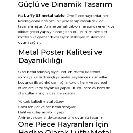
Güçlü ve Dinamik Tasarım
Bu
Luffy 03 metal tablo
, One Piece hayranlarının
koleksiyonlarında özel bir yere sahip olacak şekilde
tasarlanmıştır. Anime temalı tablolar arasında enerjik ve
dikkat çekici yapısıyla öne çıkan bu ürün, minimalist,
modern ve gamer dekorasyon stilleriyle mükemmel
uyum sağlar.
Metal Poster Kalitesi ve
Dayanıklılığı
Özel baskı teknolojisiyle üretilen
metal poster
ler,
solmaya karşı dirençli yüzeyleri sayesinde uzun yıllar
boyunca ilk günkü canlılığını korur. Nem ve çevresel
etkenlere karşı dayanıklı yapısı, ürünü hem ev hem de
ofis kullanımı için ideal hale getirir.
Yüksek kaliteli metal yüzey
Canlı renkler ve net baskı detayları
Hafif ve kolay asılabilir yapı
Anime ve gamer dekorasyonu ile uyumlu tasarım
One Piece Hayranları İçin
Hediye Olarak Luffy Metal