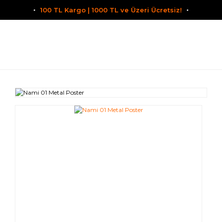
100 TL Kargo | 1000 TL ve Üzeri Ücretsiz!