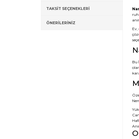
TAKSİT SEÇENEKLERİ
Nam
ruh
ani
ÖNERİLERİNİZ
Ev, 
çözü
seç
N
Bu
ola
kara
M
Özel
Nem 
Yük
Canl
Hafi
Ani
O