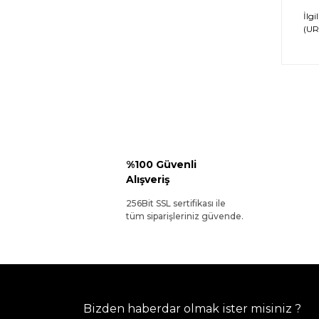
İlgi
(URL
%100 Güvenli
Alışveriş
256Bit SSL sertifikası ile
tüm siparişleriniz güvende.
Bizden haberdar olmak ister misiniz ?