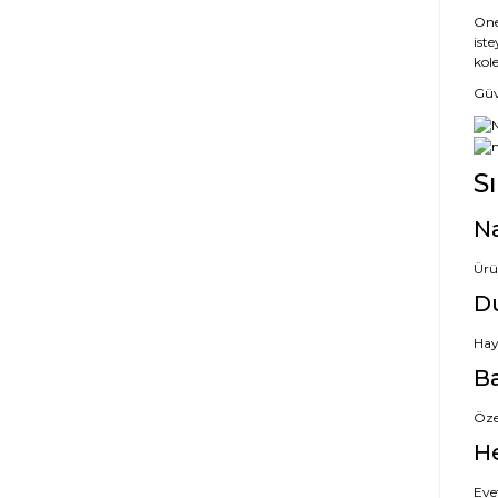
One
iste
kole
Güve
S
Na
Ürü
D
Hayı
Ba
Özel
H
Evet