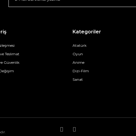
riş
Kategoriler
özleşmesi
Atatürk
e Teslimat
Oyun
 ve Güvenlik
Anime
 Değişim
Dizi-Film
Sanat
dır.