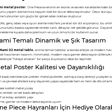
i metal poster
, One Piece evreninin en ikonik ve sevilen karakterlerinden b
unu yaşam alanlarınıza taşıyan özel bir duvar dekorasyonudur. Cesur duruşu ve
me tutkunları için güçlü bir görsel odak noktası oluşturur.
ofis, genç odası veya oyun alanlarında fark yaratan bir stil arıyorsanız, bu
anim
nürlüklü baskısı sayesinde renkler canlı, detaylar net şekilde görünür. Dayanıklı
eneklerine kıyasla daha premium ve uzun ömürlü bir kullanım sunar.
ami Temalı Dinamik ve Şık Tasarım
Nami 02 metal tablo
, anime temalı tablolar arasında enerjik ve modern hava
rak hazırlanan tasarım; minimalist, modern veya gamer dekorasyon stilleriyle 
kteriyle “hikâye anlatan” bir parça arıyorsanız ideal bir seçimdir.
etal Poster Kalitesi ve Dayanıklılığı
 baskı teknikleriyle üretilen
metal poster
ler, solmaya karşı dirençli yüzeyleri 
ve çevresel etkilere karşı dayanıklı yapısı sayesinde hem ev hem de ofis ortaml
sek kaliteli metal yüzey
ı renkler ve net baskı detayları
f ve kolay asılabilir yapı
me, gamer ve modern dekorasyonla uyum
ne Piece Hayranları İçin Hediye Olar