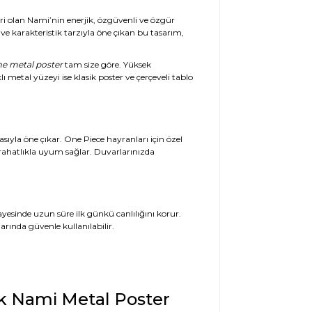
iri olan Nami’nin enerjik, özgüvenli ve özgür
 karakteristik tarzıyla öne çıkan bu tasarım,
e metal poster
tam size göre. Yüksek
 metal yüzeyi ise klasik poster ve çerçeveli tablo
sıyla öne çıkar. One Piece hayranları için özel
rahatlıkla uyum sağlar. Duvarlarınızda
sayesinde uzun süre ilk günkü canlılığını korur.
arında güvenle kullanılabilir.
ak Nami Metal Poster