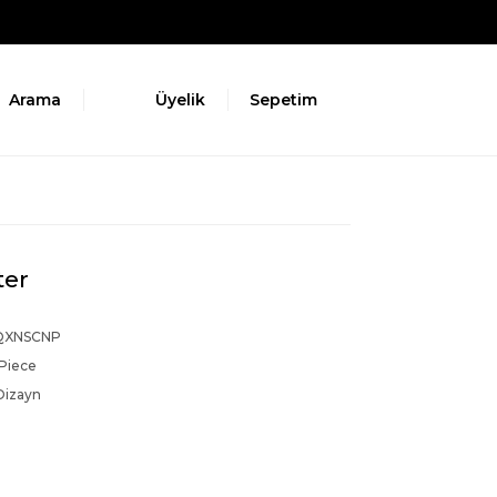
Arama
Üyelik
Sepetim
ter
QXNSCNP
Piece
Dizayn