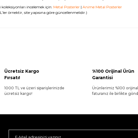
li koleksiyonları incelemek için:
Metal Posterler
|
Anime Metal Posterler
’ler örnektir, site yapısına göre güncellenmelidir.)
Ücretsiz Kargo
%100 Orijinal Ürün
Fırsatı!
Garantisi
1000 TL ve üzeri siparişlerinizde
Ürünlerimiz %100 orijina
ücretsiz kargo!
faturanız ile birlikte gönde