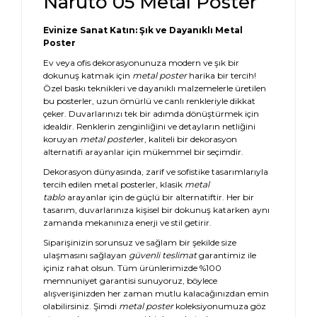
Naruto 05 Metal Poster
Evinize Sanat Katın: Şık ve Dayanıklı Metal
Poster
Ev veya ofis dekorasyonunuza modern ve şık bir
dokunuş katmak için
metal poster
harika bir tercih!
Özel baskı teknikleri ve dayanıklı malzemelerle üretilen
bu posterler, uzun ömürlü ve canlı renkleriyle dikkat
çeker. Duvarlarınızı tek bir adımda dönüştürmek için
idealdir. Renklerin zenginliğini ve detayların netliğini
koruyan
metal poster
ler, kaliteli bir dekorasyon
alternatifi arayanlar için mükemmel bir seçimdir.
Dekorasyon dünyasında, zarif ve sofistike tasarımlarıyla
tercih edilen metal posterler, klasik
metal
tablo
arayanlar için de güçlü bir alternatiftir. Her bir
tasarım, duvarlarınıza kişisel bir dokunuş katarken aynı
zamanda mekanınıza enerji ve stil getirir.
Siparişinizin sorunsuz ve sağlam bir şekilde size
ulaşmasını sağlayan
güvenli teslimat
garantimiz ile
içiniz rahat olsun. Tüm ürünlerimizde %100
memnuniyet garantisi sunuyoruz, böylece
alışverişinizden her zaman mutlu kalacağınızdan emin
olabilirsiniz. Şimdi
metal poster
koleksiyonumuza göz