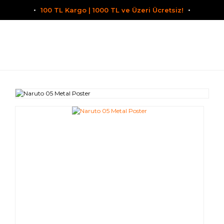
100 TL Kargo | 1000 TL ve Üzeri Ücretsiz!