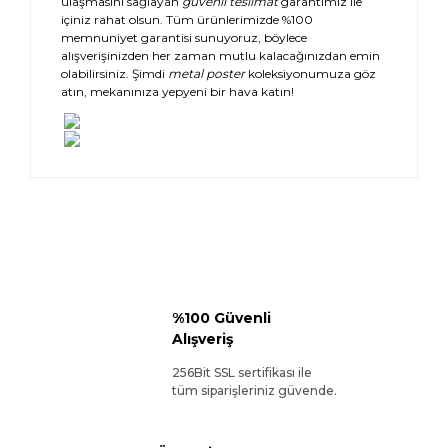
ulaşmasını sağlayan
güvenli teslimat
garantimiz ile
içiniz rahat olsun. Tüm ürünlerimizde %100
memnuniyet garantisi sunuyoruz, böylece
alışverişinizden her zaman mutlu kalacağınızdan emin
olabilirsiniz. Şimdi
metal poster
koleksiyonumuza göz
atın, mekanınıza yepyeni bir hava katın!
%100 Güvenli
Alışveriş
256Bit SSL sertifikası ile
tüm siparişleriniz güvende.