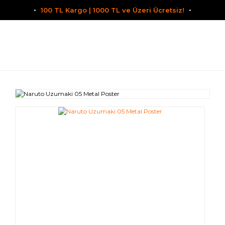
100 TL Kargo | 1000 TL ve Üzeri Ücretsiz!