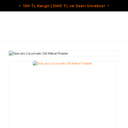
100 TL Kargo | 1000 TL ve Üzeri Ücretsiz!