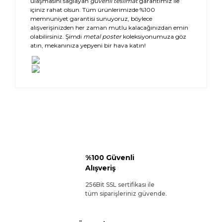
ulaşmasını sağlayan
güvenli teslimat
garantimiz ile
içiniz rahat olsun. Tüm ürünlerimizde %100
memnuniyet garantisi sunuyoruz, böylece
alışverişinizden her zaman mutlu kalacağınızdan emin
olabilirsiniz. Şimdi
metal poster
koleksiyonumuza göz
atın, mekanınıza yepyeni bir hava katın!
%100 Güvenli
Alışveriş
256Bit SSL sertifikası ile
tüm siparişleriniz güvende.