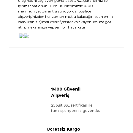
ulaşmasını sağlayan
güvenli teslimat
garantimiz ile
içiniz rahat olsun. Tüm ürünlerimizde %100
memnuniyet garantisi sunuyoruz, böylece
alışverişinizden her zaman mutlu kalacağınızdan emin
olabilirsiniz. Şimdi
metal poster
koleksiyonumuza göz
atın, mekanınıza yepyeni bir hava katın!
%100 Güvenli
Alışveriş
256Bit SSL sertifikası ile
tüm siparişleriniz güvende.
Ücretsiz Kargo