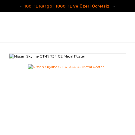
100 TL Kargo | 1000 TL ve Üzeri Ücretsiz!